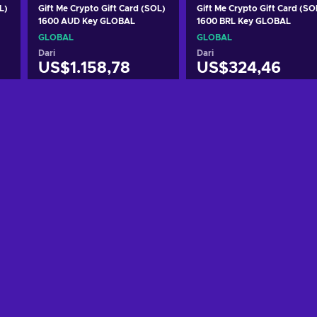
L)
Gift Me Crypto Gift Card (SOL)
Gift Me Crypto Gift Card (SO
1600 AUD Key GLOBAL
1600 BRL Key GLOBAL
GLOBAL
GLOBAL
Dari
Dari
US$1.158,78
US$324,46
g
Tambah ke keranjang
Tambah ke keranjan
Lihat penawaran
Lihat penawaran