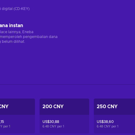
i digital (CD-KEY)
ana instan
lace lainnya, Eneba
memperoleh pengembalian dana
 belum dilihat.
CNY
200 CNY
250 CNY
15
US$30,88
US$38,60
NY per
1
6.48 CNY per
1
6.48 CNY per
1