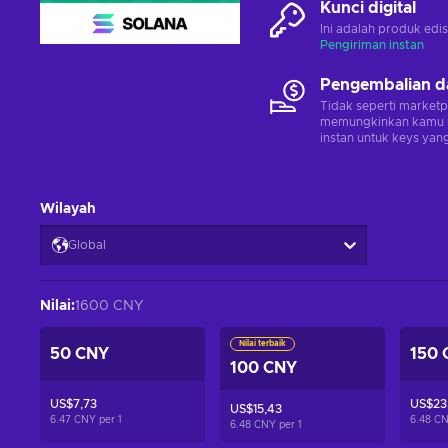
Kunci digital
Ini adalah produk edis
Pengiriman instan
Pengembalian d
Tidak seperti marketp
memungkinkan kamu 
instan untuk keys yang
Wilayah
Global
Nilai
:
1600 CNY
Nilai terbaik
50 CNY
150 
100 CNY
US$7,73
US$23,
US$15,43
6.47 CNY per
1
6.48 C
6.48 CNY per
1