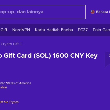
Bahasa 
Gift
NordVPN
Kartu Hadiah Eneba
FC27
Poin Ga
Gift Me Crypto Gift Card (SOL) 1600 CNY Key GLOBAL
o Gift Card (SOL) 1600 CNY Key
ited States of America
atasi
ift Me Crypto