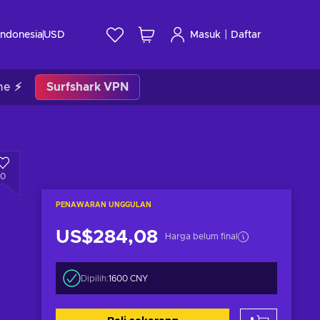
|
Indonesia
USD
Masuk
Daftar
me ⚡
Surfshark VPN
0
PENAWARAN UNGGULAN
US$284,08
Harga belum final
Dipilih:
1600 CNY