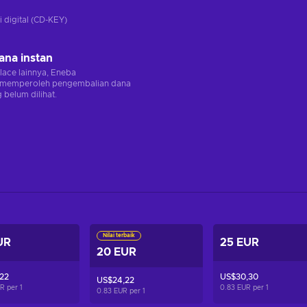
i digital (CD-KEY)
ana instan
lace lainnya, Eneba
memperoleh pengembalian dana
 belum dilihat.
Nilai terbaik
UR
25 EUR
20 EUR
22
US$30,30
US$24,22
UR per
1
0.83 EUR per
1
0.83 EUR per
1