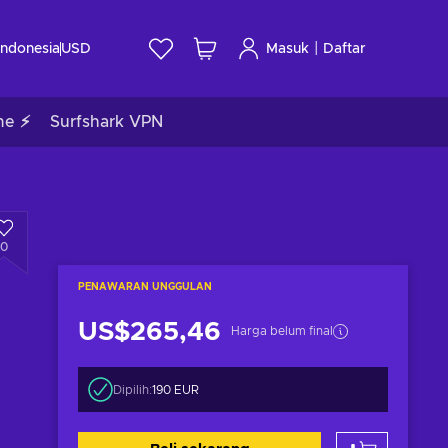
|
Indonesia
USD
Masuk
Daftar
me ⚡
Surfshark VPN
0
PENAWARAN UNGGULAN
US$265,46
Harga belum final
Dipilih:
190 EUR