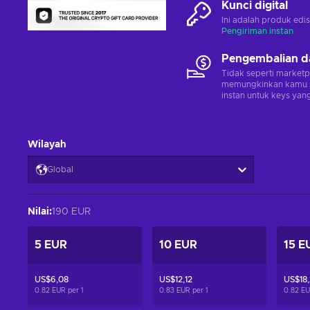
Kunci digital
Ini adalah produk edis
Pengiriman instan
Pengembalian d
Tidak seperti marketp
memungkinkan kamu 
instan untuk keys yang
Wilayah
Global
Nilai
:
190 EUR
5 EUR
10 EUR
15 E
US$6,08
US$12,12
US$18,
0.82 EUR per
1
0.83 EUR per
1
0.82 E