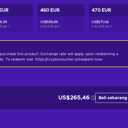
 EUR
460 EUR
470 EUR
4,59
US$558,89
US$571,06
UR per
1
0.82 EUR per
1
0.82 EUR per
1
purchase this product. Exchange rate will apply upon redeeming a 
ate. To redeem visit: https://cryptovoucher.io/redeem-now
US$265,46
Beli sekarang