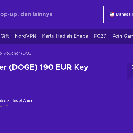
Bahasa 
Gift
NordVPN
Kartu Hadiah Eneba
FC27
Poin Ga
Crypto Voucher (DOGE) 190 EUR Key GLOBAL
er (DOGE) 190 EUR Key
ited States of America
atasi
i