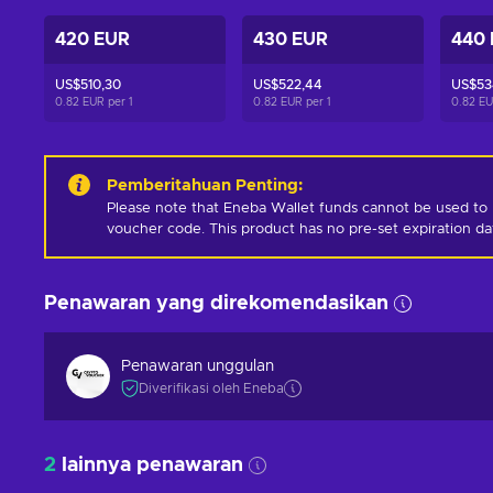
420 EUR
430 EUR
440
US$510,30
US$522,44
US$53
0.82 EUR per
1
0.82 EUR per
1
0.82 E
Pemberitahuan Penting
:
Please note that Eneba Wallet funds cannot be used to 
voucher code. This product has no pre-set expiration d
Penawaran yang direkomendasikan
Penawaran unggulan
Diverifikasi oleh Eneba
2
lainnya penawaran