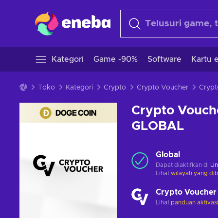
Kategori
Game -90%
Software
Kartu e
Toko
Kategori
Crypto
Crypto Voucher
Crypto Vouch
GLOBAL
Global
Dapat diaktifkan di
Un
Lihat
wilayah yang dib
Crypto Voucher
Lihat
panduan aktivas