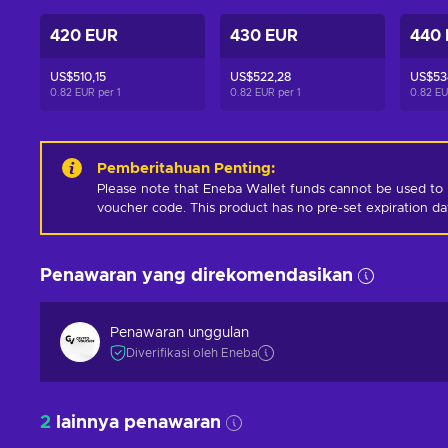
420 EUR
430 EUR
440
US$510,15
US$522,28
US$53
0.82 EUR per
1
0.82 EUR per
1
0.82 E
Pemberitahuan Penting
:
Please note that Eneba Wallet funds cannot be used to 
voucher code. This product has no pre-set expiration d
Penawaran yang direkomendasikan
Penawaran unggulan
Diverifikasi oleh Eneba
2
lainnya penawaran