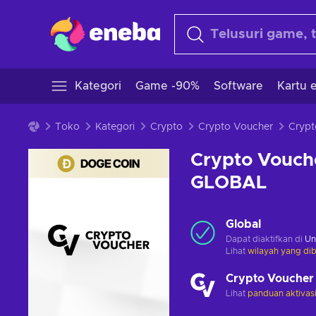
Kategori
Game -90%
Software
Kartu e
Toko
Kategori
Crypto
Crypto Voucher
Crypto Vouch
GLOBAL
Global
Dapat diaktifkan di
Un
Lihat
wilayah yang dib
Crypto Voucher
Lihat
panduan aktivas