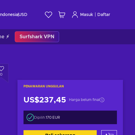
|
Indonesia
USD
Masuk
Daftar
me ⚡
Surfshark VPN
0
PENAWARAN UNGGULAN
US$237,45
Harga belum final
Dipilih:
170 EUR