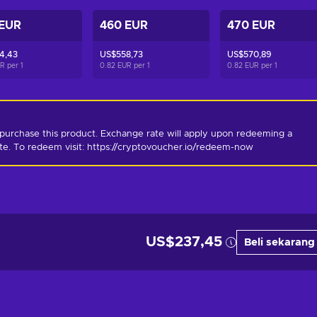
 EUR
460 EUR
470 EUR
4,43
US$558,73
US$570,89
UR per
1
0.82 EUR per
1
0.82 EUR per
1
purchase this product. Exchange rate will apply upon redeeming a 
ate. To redeem visit: https://cryptovoucher.io/redeem-now
US$237,45
Beli sekarang