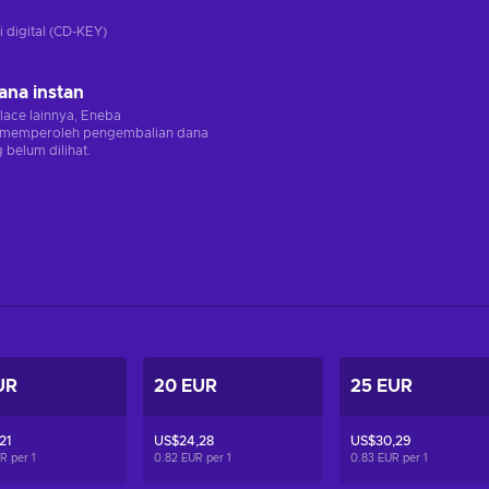
i digital (CD-KEY)
ana instan
lace lainnya, Eneba
memperoleh pengembalian dana
 belum dilihat.
UR
20 EUR
25 EUR
21
US$24,28
US$30,29
UR per
1
0.82 EUR per
1
0.83 EUR per
1