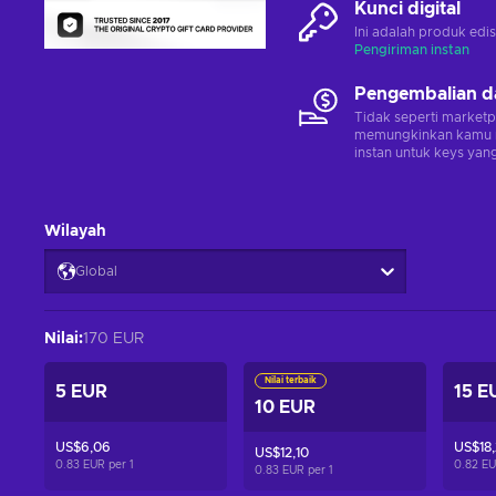
Kunci digital
Ini adalah produk edis
Pengiriman instan
Pengembalian d
Tidak seperti marketp
memungkinkan kamu 
instan untuk keys yang
Wilayah
Global
Nilai
:
170 EUR
Nilai terbaik
5 EUR
15 E
10 EUR
US$6,06
US$18,
US$12,10
0.83 EUR per
1
0.82 E
0.83 EUR per
1