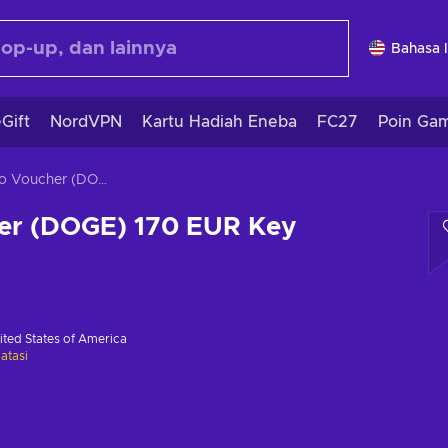
Bahasa 
Gift
NordVPN
Kartu Hadiah Eneba
FC27
Poin Ga
Crypto Voucher (DOGE) 170 EUR Key GLOBAL
er (DOGE) 170 EUR Key
ited States of America
atasi
i