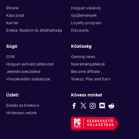
Rólunk
Hogyan vásárolj
Kapcsolat
Gyűjtemények
Karrier
Loyalty program
Eneba: Bizalom és átláthatóság
Discounts
Súgó
Közösség
GYIK
Gaming news
Hogyan aktiváld játékodat
Nyereményjátékok
Jelentés beküldése
Become affiliate
Visszaküldési szabályzat
Snakzy: Play and Earn
Üzleti
Kövess minket
Eladás az Eneba-n
Hirdessen velünk
SZERKESZTŐ
VÁLASZTÁSA