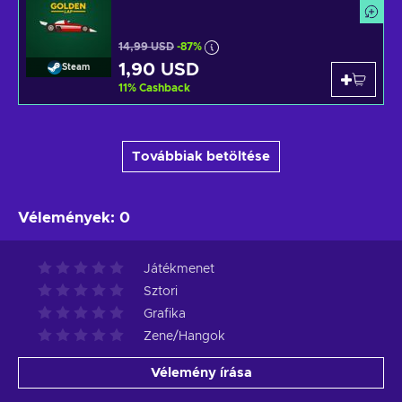
14,99 USD
-87%
1,90 USD
Steam
11
%
Cashback
Továbbiak betöltése
Vélemények
:
0
Játékmenet
Sztori
Grafika
Zene/Hangok
Vélemény írása