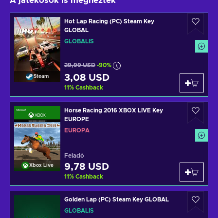
A játékosok is megnézték
Hot Lap Racing (PC) Steam Key
GLOBAL
GLOBÁLIS
29,99 USD
-90%
3,08 USD
Steam
11
%
Cashback
Horse Racing 2016 XBOX LIVE Key
EUROPE
EURÓPA
Feladó
9,78 USD
Xbox Live
11
%
Cashback
Golden Lap (PC) Steam Key GLOBAL
GLOBÁLIS