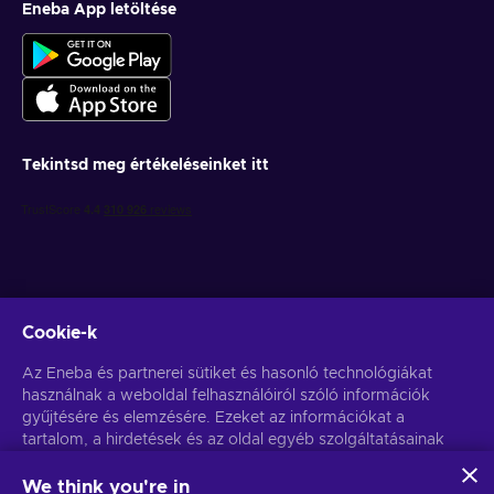
Eneba App letöltése
Tekintsd meg értékeléseinket itt
Cookie-k
Get personalized game deals
Az Eneba és partnerei sütiket és hasonló technológiákat
használnak a weboldal felhasználóiról szóló információk
Feliratkozás
gyűjtésére és elemzésére. Ezeket az információkat a
tartalom, a hirdetések és az oldal egyéb szolgáltatásainak
You can unsubscribe at any time. Visit
Privacy notice
for more
information
javítására használjuk fel. Az Ön személyes adatait a
hirdetések személyre szabásához is felhasználhatjuk.
We think you're in