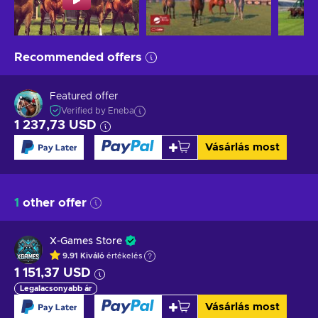
Recommended offers
Featured offer
Verified by Eneba
1 237,73 USD
Vásárlás most
1
other offer
X-Games Store
9.91
Kiváló
értékelés
1 151,37 USD
Legalacsonyabb ár
Vásárlás most