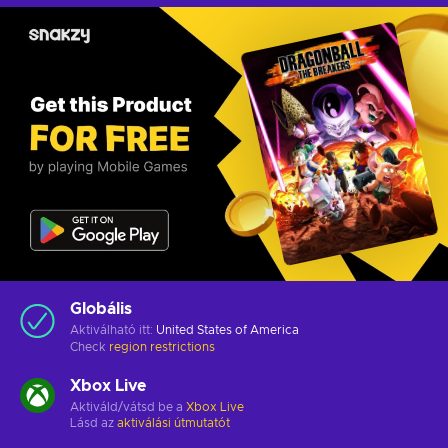
Globális
Aktiválható itt:
United States of America
Check
region restrictions
Xbox Live
Aktiváld/vátsd be a
Xbox Live
Lásd az
aktiválási útmutatót