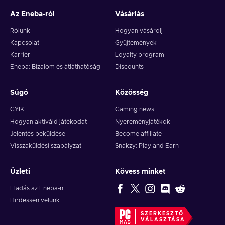
Az Eneba-ról
Vásárlás
Rólunk
Hogyan vásárolj
Kapcsolat
Gyűjtemények
Karrier
Loyalty program
Eneba: Bizalom és átláthatóság
Discounts
Súgó
Közösség
GYIK
Gaming news
Hogyan aktiváld játékodat
Nyereményjátékok
Jelentés beküldése
Become affiliate
Visszaküldési szabályzat
Snakzy: Play and Earn
Üzleti
Kövess minket
Eladás az Eneba-n
Hirdessen velünk
SZERKESZTŐ
VÁLASZTÁSA