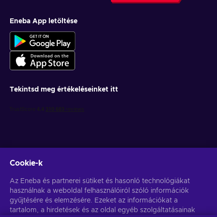
Eneba App letöltése
Tekintsd meg értékeléseinket itt
Cookie-k
Get personalized game deals
Az Eneba és partnerei sütiket és hasonló technológiákat
használnak a weboldal felhasználóiról szóló információk
Feliratkozás
gyűjtésére és elemzésére. Ezeket az információkat a
tartalom, a hirdetések és az oldal egyéb szolgáltatásainak
You can unsubscribe at any time. Visit
Privacy notice
for more