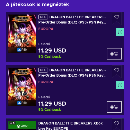
A játékosok is megnézték
DRAGON BALL: THE BREAKERS -
DLC
Pre-Order Bonus (DLC) (PS5) PSN Key
EUROPE
EURÓPA
Feladó
11,29 USD
PSN
9
%
Cashback
DRAGON BALL: THE BREAKERS -
DLC
Pre-Order Bonus (DLC) (PS4) PSN Key
EUROPE
EURÓPA
Feladó
11,29 USD
PSN
9
%
Cashback
DRAGON BALL: THE BREAKERS Xbox
Live Key EUROPE