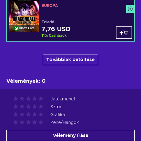
EURÓPA
Feladó
7,76 USD
Xbox Live
11
%
Cashback
Továbbiak betöltése
Vélemények
:
0
Játékmenet
Sztori
Grafika
Zene/Hangok
Vélemény írása