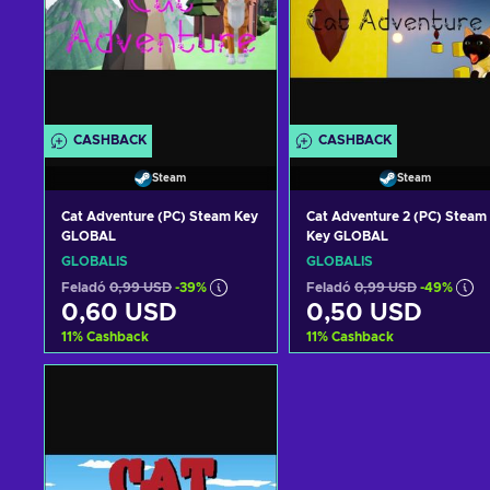
CASHBACK
CASHBACK
Steam
Steam
Cat Adventure (PC) Steam Key
Cat Adventure 2 (PC) Steam
GLOBAL
Key GLOBAL
GLOBÁLIS
GLOBÁLIS
Feladó
0,99 USD
-39%
Feladó
0,99 USD
-49%
0,60 USD
0,50 USD
11
%
Cashback
11
%
Cashback
Kosárba
Kosárba
View offers
View offers