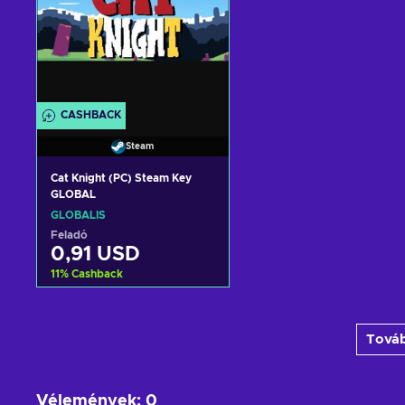
CASHBACK
Steam
Cat Knight (PC) Steam Key
GLOBAL
GLOBÁLIS
Feladó
0,91 USD
11
%
Cashback
Kosárba
Továb
View offers
Vélemények
:
0