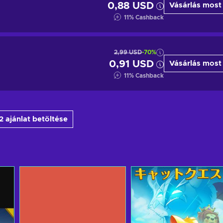
0,88 USD
Vásárlás most
11
%
Cashback
2,99 USD
-70%
0,91 USD
Vásárlás most
11
%
Cashback
2 ajánlat betöltése