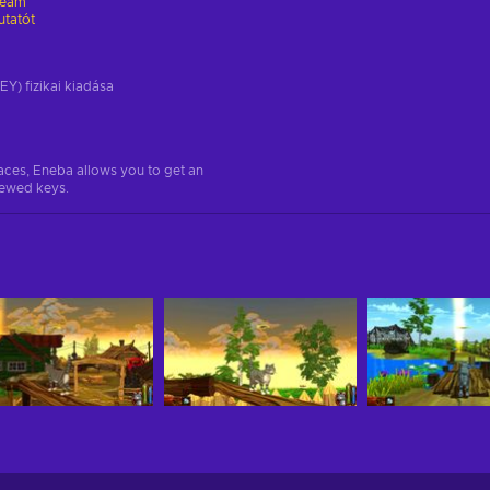
team
utatót
EY) fizikai kiadása
aces, Eneba allows you to get an
iewed keys.