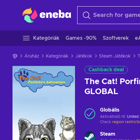
Kategóriák
Games -90%
Szoftverek
e
Áruház
Kategóriák
Játékok
Steam Játékok
Cashback deal
The Cat! Porf
GLOBAL
Globális
Aktiválható itt:
United 
Check
region restrict
Steam