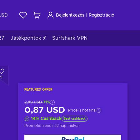
|
USD
Bejelentkezés
Regisztráció
27
Játékpontok ⚡
Surfshark VPN
9
FEATURED OFFER
2,99 USD
-71%
0,87 USD
Price is not final
14
%
Cashback
Best cashback
Promotion ends
52 nap múlva
!