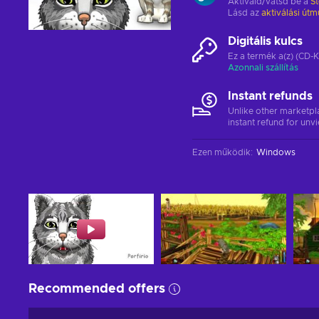
Aktiváld/vátsd be a
S
Lásd az
aktiválási útm
Digitális kulcs
Ez a termék a(z) (CD-K
Azonnali szállítás
Instant refunds
Unlike other marketpl
instant refund for unv
Ezen működik
:
Windows
Recommended offers