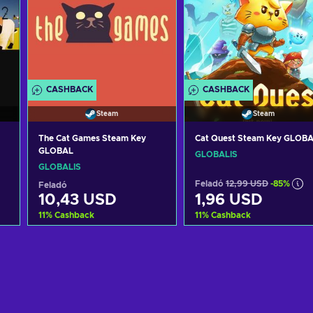
CASHBACK
CASHBACK
Steam
Steam
The Cat Games Steam Key
Cat Quest Steam Key GLOB
GLOBAL
GLOBÁLIS
GLOBÁLIS
Feladó
12,99 USD
-85%
Feladó
10,43 USD
1,96 USD
11
%
Cashback
11
%
Cashback
Kosárba
Kosárba
View offers
View offers