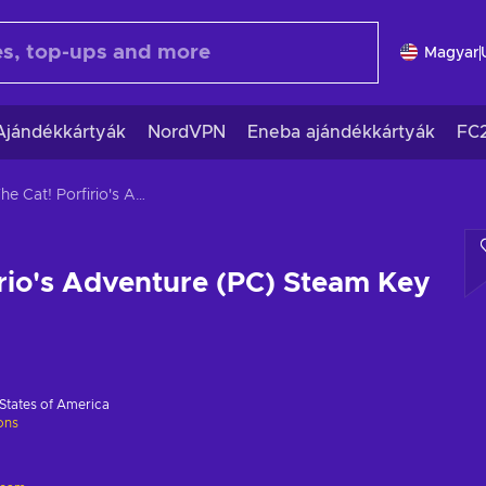
Magyar
Ajándékkártyák
NordVPN
Eneba ajándékkártyák
FC
The Cat! Porfirio's Adventure (PC) Steam Key GLOBAL
irio's Adventure (PC) Steam Key
States of America
ions