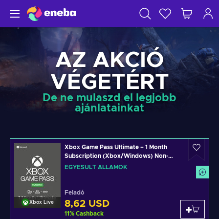
AZ AKCIÓ
VÉGETÉRT
De ne mulaszd el legjobb
ajánlatainkat
Xbox Game Pass Ultimate – 1 Month
Subscription (Xbox/Windows) Non-
stackable Key UNITED STATES
EGYESÜLT ÁLLAMOK
Feladó
8,62 USD
Xbox Live
11
%
Cashback