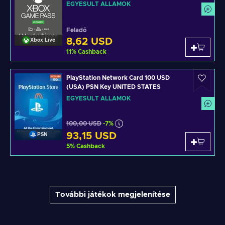
non-stackable Xbox Live Key UNITED
EGYESÜLT ÁLLAMOK
STATES
Feladó
8,62 USD
Xbox Live
11
%
Cashback
PlayStation Network Card 100 USD
(USA) PSN Key UNITED STATES
EGYESÜLT ÁLLAMOK
100,00 USD
-7%
93,15 USD
PSN
5
%
Cashback
További játékok megjelenítése