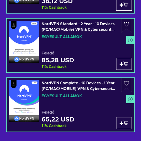
38,12 USD
NordVPN
11
%
Cashback
NordVPN Standard - 2 Year - 10 Devices
(PC/MAC/Mobile) VPN & Cybersecurity
Software Subscription Key UNITED
EGYESÜLT ÁLLAMOK
STATES
Feladó
85,28 USD
NordVPN
11
%
Cashback
NordVPN Complete - 10 Devices - 1 Year
(PC/MAC/MOBILE) VPN & Cybersecurity
Software Subscription Key UNITED
EGYESÜLT ÁLLAMOK
STATES
Feladó
65,22 USD
NordVPN
11
%
Cashback