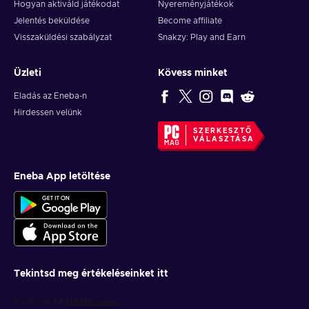
Hogyan aktiváld játékodat
Nyereményjátékok
Jelentés beküldése
Become affiliate
Visszaküldési szabályzat
Snakzy: Play and Earn
Üzleti
Kövess minket
Eladás az Eneba-n
Hirdessen velünk
SZERKESZTŐ
VÁLASZTÁSA
Eneba App letöltése
Tekintsd meg értékeléseinket itt