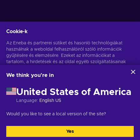
Cookie-k
Get personalized game deals
Az Eneba és partnerei sütiket és hasonló technológiákat
használnak a weboldal felhasználóiról szóló információk
Feliratkozás
gyűjtésére és elemzésére. Ezeket az információkat a
You can unsubscribe at any time. Visit
tartalom, a hirdetések és az oldal egyéb szolgáltatásainak
Privacy notice
for more
information
javítására használjuk fel. Az Ön személyes adatait a
hirdetések személyre szabásához is felhasználhatjuk.
We think you're in
Az "Mindent elfogadok" gombra kattintva Ön hozzájárul
Magyar
USD
ahhoz, hogy az Eneba és partnerei ezeket a technológiákat
United States of America
használják. Hozzájárulását a 'Testreszabás' gombra kattintva
módosíthatja.
Language
:
English US
További információkat arról, hogy a Google hogyan használja
fel az Ön adatait, a
Google Business Safety & Privacy
oldalon
Copyright © 2026 Eneba. Minden jog fenntartva.
JSC “Helis play”,
Would you like to see a local version of the site?
talál.
Gyneju St. 4-333, Vilnius, the Republic of Lithuania
Általános
Szerződési Feltételek
,
Adatvédelmi szabályzat
,
Cookie-beállítások
.
Yes
Összes elfogadása
Testreszabás