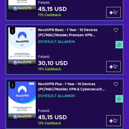
Feladó
45,15 USD
NordVPN
11
%
Cashback
NordVPN Basic - 1 Year - 10 Devices
(PC/MAC/Mobile) Premium VPN
Software Subscription Key UNITED
EGYESÜLT ÁLLAMOK
STATES
Feladó
30,10 USD
NordVPN
11
%
Cashback
NordVPN Plus - 1 Year - 10 Devices
(PC/MAC/Mobile) VPN & Cybersecurity
Software Subscription Key UNITED
EGYESÜLT ÁLLAMOK
STATES
Feladó
45,15 USD
NordVPN
11
%
Cashback