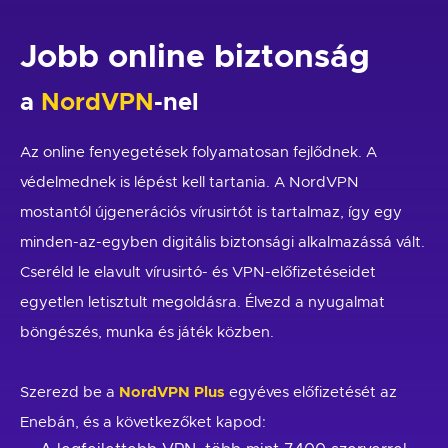
Jobb online biztonság
a
NordVPN
-nel
Az online fenyegetések folyamatosan fejlődnek. A
védelmednek is lépést kell tartania. A NordVPN
mostantól újgenerációs vírusirtót is tartalmaz, így egy
minden-az-egyben digitális biztonsági alkalmazássá vált.
Cseréld le elavult vírusirtó- és VPN-előfizetéseidet
egyetlen letisztult megoldásra. Élvezd a nyugalmat
böngészés, munka és játék közben.
Szerezd be a
NordVPN Plus
egyéves előfizetését az
Enebán, és a következőket kapod: