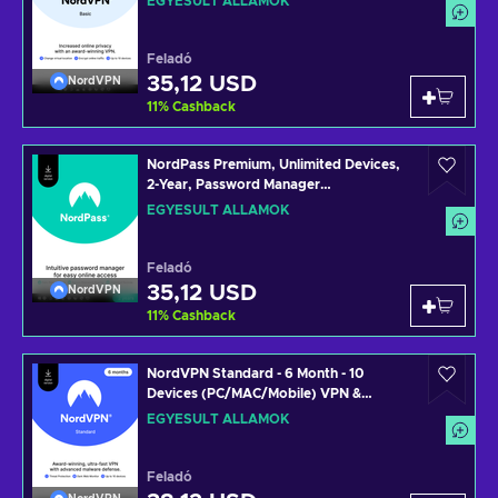
EGYESÜLT ÁLLAMOK
STATES
Feladó
35,12 USD
NordVPN
11
%
Cashback
NordPass Premium, Unlimited Devices,
2-Year, Password Manager
(PC/Mac/Mobile) Subscription Key
EGYESÜLT ÁLLAMOK
UNITED STATES
Feladó
35,12 USD
NordVPN
11
%
Cashback
NordVPN Standard - 6 Month - 10
Devices (PC/MAC/Mobile) VPN &
Cybersecurity Software Subscription
EGYESÜLT ÁLLAMOK
Key UNITED STATES
Feladó