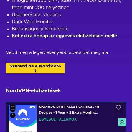
A legfejlettebb VPN, több mint 7400 szerverrel,
több mint 200 helyszínen
Újgenerációs vírusirtó
Dark Web Monitor
Biztonságos jelszókezelő
Két extra hónap az egyéves előfizetésed mellé
Védd meg a legérzékenyebb adataidat még ma.
Szerezd be a NordVPN-
t
NordVPN-előfizetések
NordVPN Plus Eneba Exclusive - 10
Devices - 1 Year + 2 Extra Months
(PC/MAC/MOBILE) VPN & Cybersecurity
EGYESÜLT ÁLLAMOK
Software Subscription Key UNITED
STATES