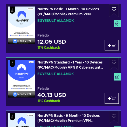
NordVPN Basic - 1 Month - 10 Devices
(PC/MAC/Mobile) Premium VPN
Software Subscription Key UNITED
EGYESÜLT ÁLLAMOK
STATES
Feladó
12,05 USD
NordVPN
11
%
Cashback
NordVPN Standard - 1 Year - 10 Devices
(PC/MAC/Mobile) VPN & Cybersecurity
Software Subscription Key UNITED
EGYESÜLT ÁLLAMOK
STATES
Feladó
40,13 USD
NordVPN
11
%
Cashback
NordVPN Basic - 6 Month - 10 Devices
(PC/MAC/Mobile) Premium VPN
Software Subscription Key UNITED