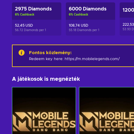
2975 Diamonds
6000 Diamonds
1200
6
%
Cashback
6
%
Cashback
222,5
52,45 USD
108,74 USD
53.93 
56.72 Diamonds per
1
55.18 Diamonds per
1
Fontos közlemény
:
Redeem key here: https://m.mobilelegends.com/
A játékosok is megnézték