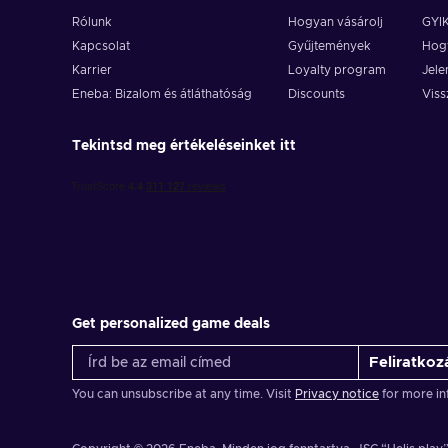
Rólunk
Hogyan vásárolj
GYI
Kapcsolat
Gyűjtemények
Hogy
Karrier
Loyalty program
Jele
Eneba: Bizalom és átláthatóság
Discounts
Viss
Tekintsd meg értékeléseinket itt
Get personalized game deals
Feliratkoz
You can unsubscribe at any time. Visit
Privacy notice
for more in