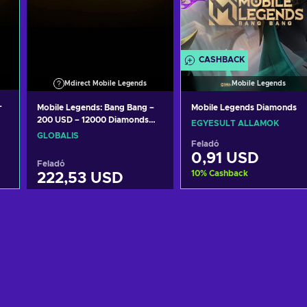
CASHBACK
Mdirect Mobile Legends
Mobile Legends
–
Mobile Legends: Bang Bang –
Mobile Legends Diamonds
200 USD – 12000 Diamonds
EGYESÜLT ÁLLAMOK
Mdirect Key GLOBAL
GLOBÁLIS
Feladó
0,91 USD
Feladó
10
%
Cashback
222,53 USD
View offers
Kosárba
View offers