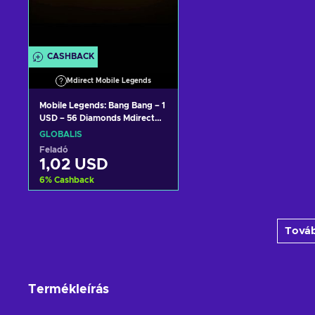
CASHBACK
Mdirect Mobile Legends
Mobile Legends: Bang Bang – 1
USD – 56 Diamonds Mdirect
Key GLOBAL
GLOBÁLIS
Feladó
1,02 USD
6
%
Cashback
Kosárba
Továb
View offers
Termékleírás