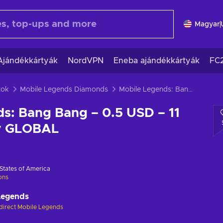
Magyar
Ajándékkártyák
NordVPN
Eneba ajándékkártyák
FC
tok
Mobile Legends Diamonds
Mobile Legends: Bang Bang – 0.5 USD – 11 Diamonds key GLOBAL
s: Bang Bang – 0.5 USD – 11
y GLOBAL
States of America
ions
Legends
direct Mobile Legends