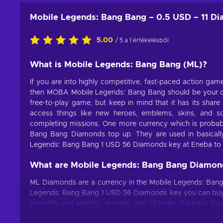
Mobile Legends: Bang Bang – 0.5 USD – 11 D
5.00
/ 5 a 1 értékelésből
What is Mobile Legends: Bang Bang (ML)?
If you are into highly competitive, fast-paced action gam
then MOBA Mobile Legends: Bang Bang should be your cup
free-to-play game, but keep in mind that it has its share
access things like new heroes, emblems, skins, and 
completing missions. One more currency which is probab
Bang Bang Diamonds top up. They are used in basicall
Legends: Bang Bang 1 USD 56 Diamonds key at Eneba to get 
What are Mobile Legends: Bang Bang Diamon
ML Diamonds are a currency in the Mobile Legends: Bang
Legends: Bang Bang 1 USD 56 Diamonds key you can buy h
(monthly and weekly), emotes, and all kinds of packs. Y
as the most practical and valuable resource in this Mobil