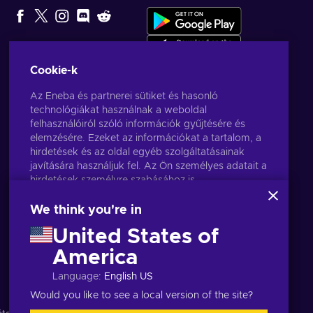
SZERKESZTŐ
VÁLASZTÁSA
Cookie-k
Az Eneba és partnerei sütiket és hasonló
technológiákat használnak a weboldal
felhasználóiról szóló információk gyűjtésére és
elemzésére. Ezeket az információkat a tartalom, a
hirdetések és az oldal egyéb szolgáltatásainak
javítására használjuk fel. Az Ön személyes adatait a
hirdetések személyre szabásához is
felhasználhatjuk.
Az "Mindent elfogadok" gombra kattintva Ön
We think you're in
hozzájárul ahhoz, hogy az Eneba és partnerei
United States of
ezeket a technológiákat használják. Hozzájárulását
a 'Testreszabás' gombra kattintva módosíthatja.
America
Magyar
USD
További információkat arról, hogy a Google
Language
:
English US
hogyan használja fel az Ön adatait, a
Google
Business Safety & Privacy
oldalon talál.
Would you like to see a local version of the site?