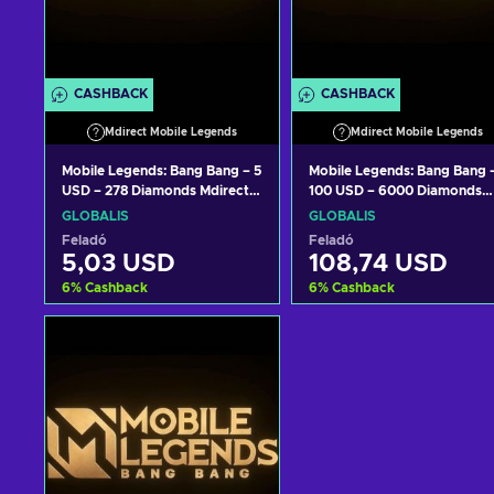
CASHBACK
CASHBACK
Mdirect Mobile Legends
Mdirect Mobile Legends
Mobile Legends: Bang Bang – 5
Mobile Legends: Bang Bang 
USD – 278 Diamonds Mdirect
100 USD – 6000 Diamonds
Key GLOBAL
Mdirect Key GLOBAL
GLOBÁLIS
GLOBÁLIS
Feladó
Feladó
5,03 USD
108,74 USD
6
%
Cashback
6
%
Cashback
Kosárba
Kosárba
View offers
View offers