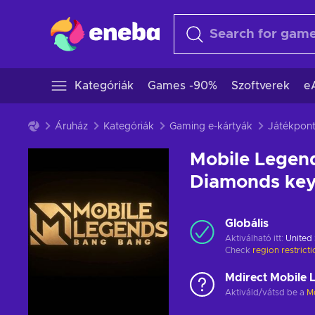
Kategóriák
Games -90%
Szoftverek
e
Áruház
Kategóriák
Gaming e-kártyák
Játékpon
Mobile Legend
Diamonds ke
Globális
Aktiválható itt:
United 
Check
region restrict
Mdirect Mobile 
Aktiváld/vátsd be a
M