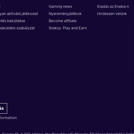
K
Gaming news
Eladás az Eneba-n
an aktiváld játékodat
Nyereményjátékok
Hirdessen velünk
ntés beküldése
Become affiliate
zaküldési szabályzat
Snakzy: Play and Earn
ás
formation