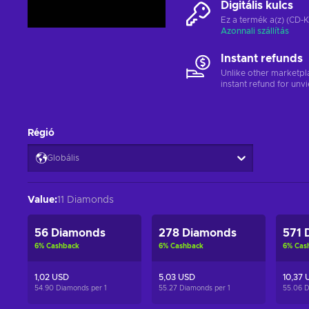
Digitális kulcs
Ez a termék a(z) (CD-K
Azonnali szállítás
Instant refunds
Unlike other marketpl
instant refund for unv
Régió
Globális
Value
:
11 Diamonds
56 Diamonds
278 Diamonds
571 
6
%
Cashback
6
%
Cashback
6
%
Cas
1,02 USD
5,03 USD
10,37 
54.90 Diamonds per
1
55.27 Diamonds per
1
55.06 