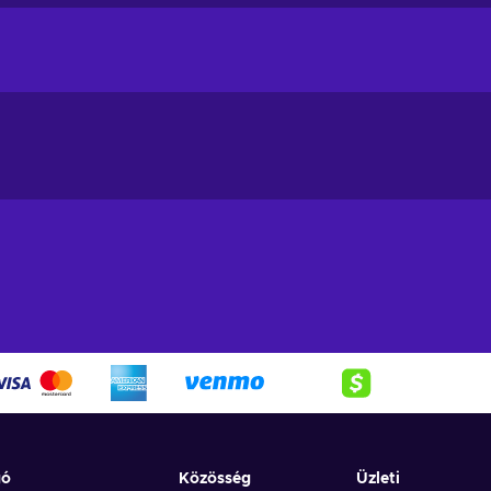
harge your ML Diamond stock cheaper.
 be used for many things, such as:
gó
Közösség
Üzleti