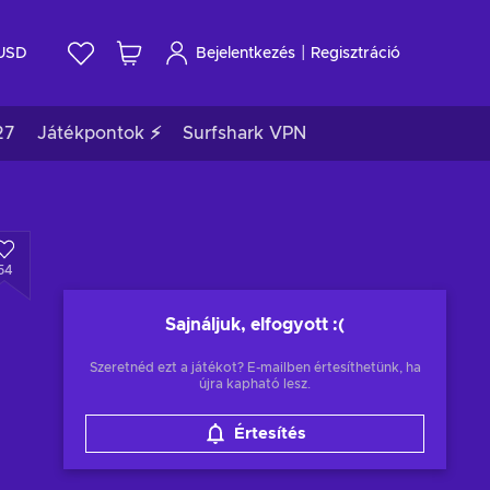
|
USD
Bejelentkezés
Regisztráció
27
Játékpontok ⚡
Surfshark VPN
54
Sajnáljuk, elfogyott
:(
Szeretnéd ezt a játékot? E-mailben értesíthetünk, ha
újra kapható lesz.
Értesítés