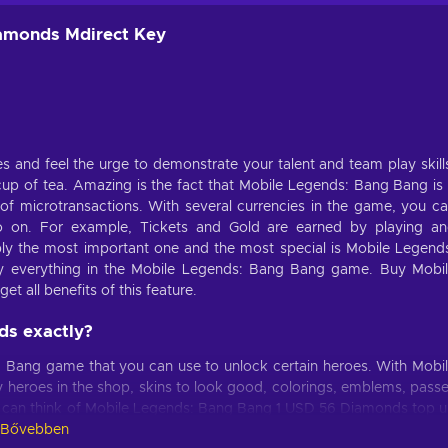
iamonds Mdirect Key
es and feel the urge to demonstrate your talent and team play skill
 of tea. Amazing is the fact that Mobile Legends: Bang Bang is
 of microtransactions. With several currencies in the game, you c
so on. For example, Tickets and Gold are earned by playing a
ly the most important one and the most special is Mobile Legend
y everything in the Mobile Legends: Bang Bang game. Buy Mobi
all benefits of this feature.
ds exactly?
 Bang game that you can use to unlock certain heroes. With Mobi
eroes in the shop, skins to look good, colorings, emblems, pass
ou can think of Mobile Legends: Bang Bang 1 USD 56 Diamonds top 
Bővebben
e MOBA game. This currency will definitely change your gameplay a