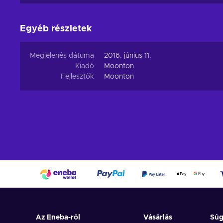
refresh your experience, so don’t hesitate to buy or rec
What can I do with ML Diamonds?
Egyéb részletek
In Mobile Legends: Bang Bang, the Diamonds top up can
Megjelenés dátuma
2016. június 11.
Buying Heroes;
Kiadó
Moonton
Buying Skins;
Fejlesztők
Moonton
Turning the Lucky Spin;
Getting Free Skin Rare from the event;
Sending Diamonds to other gamers;
Sending Skins to other gamers;
Choosing a Hero in the Brawl mode.
Az Eneba-ról
Vásárlás
Sú