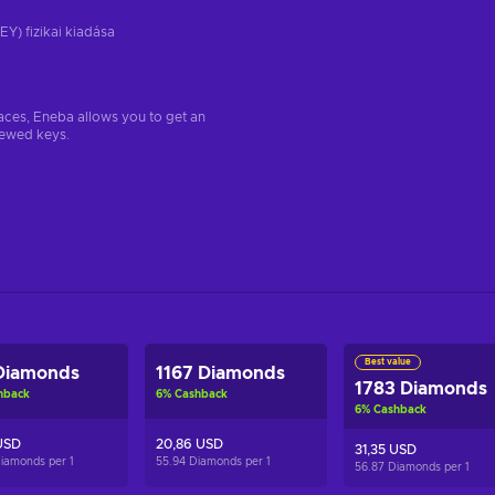
EY) fizikai kiadása
aces, Eneba allows you to get an
iewed keys.
Best value
Diamonds
1167 Diamonds
1783 Diamonds
hback
6
%
Cashback
6
%
Cashback
USD
20,86 USD
31,35 USD
Diamonds per
1
55.94 Diamonds per
1
56.87 Diamonds per
1