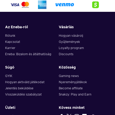
crypto,
5. Enter your wallet address and click on redeem,
6. You will have a summary of your transaction appearing
and your crypto will arrive soon in your wallet.
Az Eneba-ról
Vásárlás
Note: You can choose one currency at a time and can only
redeem your whole voucher at once. Once you’ve done that,
Rólunk
Hogyan vásárolj
you should give it up to 30 minutes for your cryptocurrency
Kapcsolat
Gyűjtemények
to arrive in your wallet. After that, you can use your new
Karrier
Loyalty program
wallet balance as you like.
Eneba: Bizalom és átláthatóság
Discounts
Súgó
Közösség
GYIK
Gaming news
Hogyan aktiváld játékodat
Nyereményjátékok
Jelentés beküldése
Become affiliate
Visszaküldési szabályzat
Snakzy: Play and Earn
Üzleti
Kövess minket