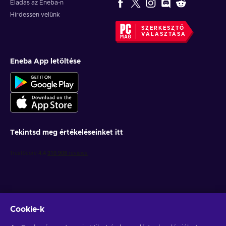
Eladás az Eneba-n
Hirdessen velünk
SZERKESZTŐ
VÁLASZTÁSA
Eneba App letöltése
Tekintsd meg értékeléseinket itt
Cookie-k
Get personalized game deals