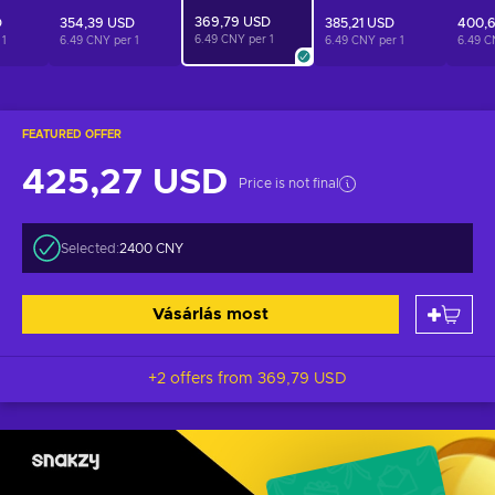
369,79 USD
D
354,39 USD
385,21 USD
400,6
6.49 CNY per
1
r
1
6.49 CNY per
1
6.49 CNY per
1
6.49 C
FEATURED OFFER
425,27 USD
Price is not final
Selected:
2400 CNY
Vásárlás most
+2 offers from
369,79 USD