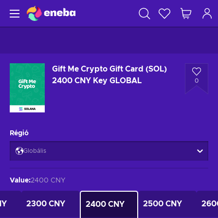
Gift Me Crypto Gift Card (SOL)
2400 CNY Key GLOBAL
0
Régió
Globális
Value
:
2400 CNY
NY
2300 CNY
2500 CNY
260
2400 CNY