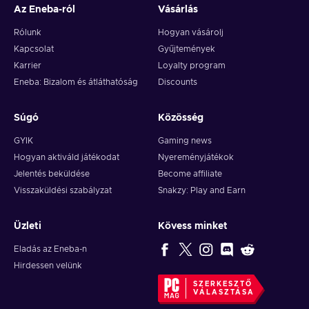
Az Eneba-ról
Vásárlás
Rólunk
Hogyan vásárolj
Kapcsolat
Gyűjtemények
Karrier
Loyalty program
Eneba: Bizalom és átláthatóság
Discounts
Súgó
Közösség
GYIK
Gaming news
Hogyan aktiváld játékodat
Nyereményjátékok
Jelentés beküldése
Become affiliate
Visszaküldési szabályzat
Snakzy: Play and Earn
Üzleti
Kövess minket
Eladás az Eneba-n
Hirdessen velünk
SZERKESZTŐ
VÁLASZTÁSA