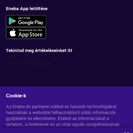
Eneba App letöltése
Tekintsd meg értékeléseinket itt
Cookie-k
Get personalized game deals
Az Eneba és partnerei sütiket és hasonló technológiákat
használnak a weboldal felhasználóiról szóló információk
Feliratkozás
gyűjtésére és elemzésére. Ezeket az információkat a
tartalom, a hirdetések és az oldal egyéb szolgáltatásainak
You can unsubscribe at any time. Visit
Privacy notice
for more
information
javítására használjuk fel. Az Ön személyes adatait a