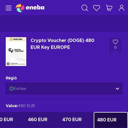
Crypto Voucher (DOGE) 480
EUR Key EUROPE
0
Régió
Európa
Value
:
480 EUR
0 EUR
460 EUR
470 EUR
480 EUR