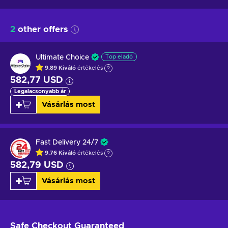
2
other offers
Ultimate Choice
Top eladó
9.89
Kiváló
értékelés
582,77 USD
Legalacsonyabb ár
Vásárlás most
Fast Delivery 24/7
9.76
Kiváló
értékelés
582,79 USD
Vásárlás most
Safe Checkout
Guaranteed