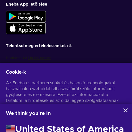
Eneba App letöltése
Tekintsd meg értékeléseinket itt
Cookie-k
Az Eneba és partnerei sütiket és hasonló technológiákat
használnak a weboldal felhasználóiról szóló információk
gyűjtésére és elemzésére. Ezeket az információkat a
Get personalized game deals
tartalom, a hirdetések és az oldal egyéb szolgáltatásainak
javítására használjuk fel. Az Ön személyes adatait a
Feliratkozás
hirdetések személyre szabásához is felhasználhatjuk.
We think you're in
Az "Mindent elfogadok" gombra kattintva Ön hozzájárul
You can unsubscribe at any time. Visit
Privacy notice
for more
ahhoz, hogy az Eneba és partnerei ezeket a technológiákat
information
United States of America
használják. Hozzájárulását a 'Testreszabás' gombra kattintva