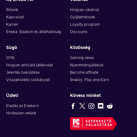
Rólunk
Hogyan vásárolj
Kapcsolat
Gyűjtemények
Karrier
Loyalty program
Eneba: Bizalom és átláthatóság
Discounts
Súgó
Közösség
GYIK
Gaming news
Hogyan aktiváld játékodat
Nyereményjátékok
Jelentés beküldése
Become affiliate
Visszaküldési szabályzat
Snakzy: Play and Earn
Üzleti
Kövess minket
Eladás az Eneba-n
Hirdessen velünk
SZERKESZTŐ
VÁLASZTÁSA