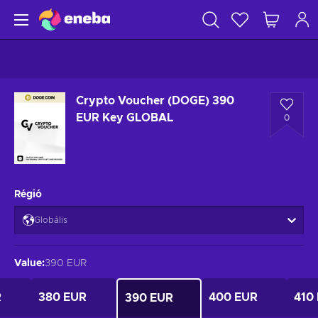
Crypto Voucher (DOGE) 390
EUR Key GLOBAL
0
Régió
Globális
Value
:
390 EUR
R
380 EUR
400 EUR
410
390 EUR