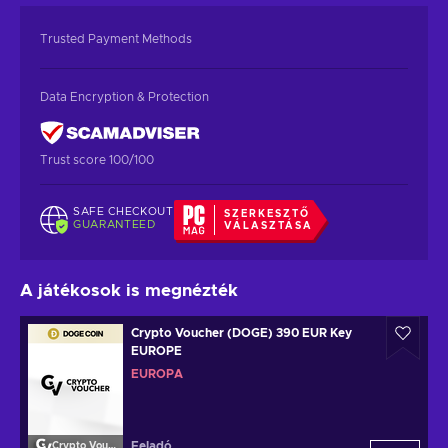
Trusted Payment Methods
Data Encryption & Protection
Trust score 100/100
SAFE CHECKOUT
SZERKESZTŐ
GUARANTEED
VÁLASZTÁSA
A játékosok is megnézték
Crypto Voucher (DOGE) 390 EUR Key
EUROPE
EURÓPA
Feladó
Crypto Voucher