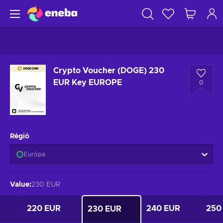
Crypto Voucher (DOGE) 230
EUR Key EUROPE
0
Régió
Európa
Value
:
230 EUR
220 EUR
240 EUR
250
230 EUR