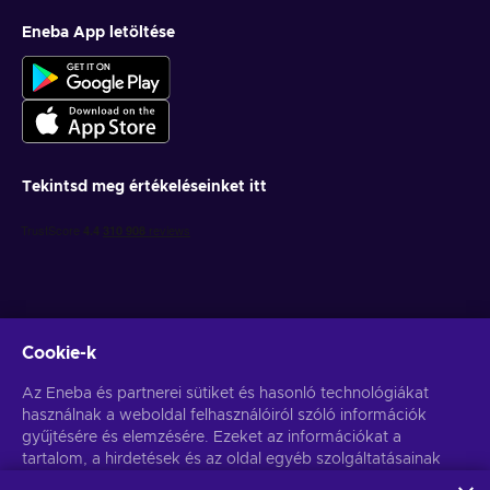
Eneba App letöltése
Tekintsd meg értékeléseinket itt
Cookie-k
Get personalized game deals
Az Eneba és partnerei sütiket és hasonló technológiákat
használnak a weboldal felhasználóiról szóló információk
Feliratkozás
gyűjtésére és elemzésére. Ezeket az információkat a
tartalom, a hirdetések és az oldal egyéb szolgáltatásainak
You can unsubscribe at any time. Visit
Privacy notice
for more
information
javítására használjuk fel. Az Ön személyes adatait a