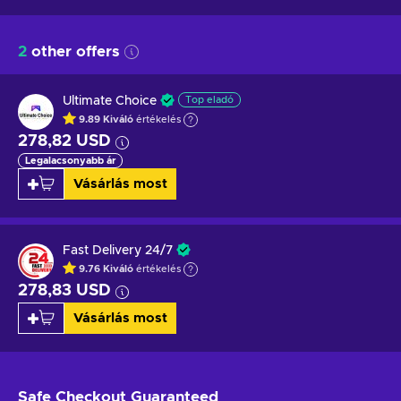
2
other offers
Ultimate Choice
Top eladó
9.89
Kiváló
értékelés
278,82 USD
Legalacsonyabb ár
Vásárlás most
Fast Delivery 24/7
9.76
Kiváló
értékelés
278,83 USD
Vásárlás most
Safe Checkout
Guaranteed