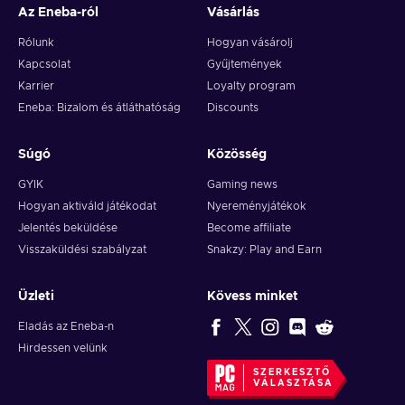
Az Eneba-ról
Vásárlás
Rólunk
Hogyan vásárolj
Kapcsolat
Gyűjtemények
Karrier
Loyalty program
Eneba: Bizalom és átláthatóság
Discounts
Súgó
Közösség
GYIK
Gaming news
Hogyan aktiváld játékodat
Nyereményjátékok
Jelentés beküldése
Become affiliate
Visszaküldési szabályzat
Snakzy: Play and Earn
Üzleti
Kövess minket
Eladás az Eneba-n
Hirdessen velünk
SZERKESZTŐ
VÁLASZTÁSA