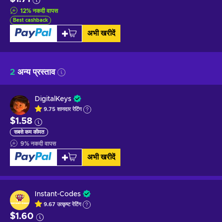
12
%
नकदी वापस
Best cashback
अभी खरीदें
2
अन्य प्रस्ताव
DigitalKeys
9.75
शानदार
रेटिंग
$1.58
सबसे कम कीमत
9
%
नकदी वापस
अभी खरीदें
Instant-Codes
9.67
उत्कृष्ट
रेटिंग
$1.60