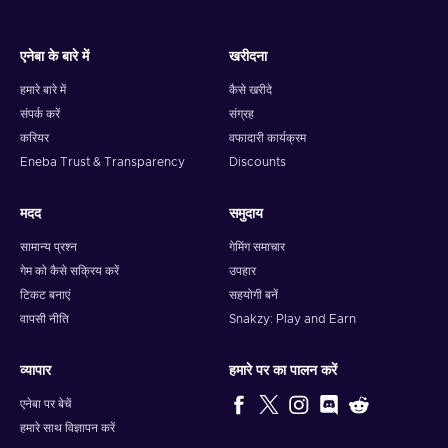
एनेबा के बारे में
खरीदना
हमारे बारे में
कैसे खरीदे
संपर्क करें
संग्रह
करियर
वफादारी कार्यक्रम
Eneba Trust & Transparency
Discounts
मदद
समुदाय
सामान्य प्रश्न
गेमिंग समाचार
गेम को कैसे सक्रिय करें
उपहार
टिकट बनाएं
सहयोगी बनें
वापसी नीति
Snakzy: Play and Earn
व्यापार
हमारे पर का पालन करें
एनेबा पर बेचें
हमारे साथ विज्ञापन करें