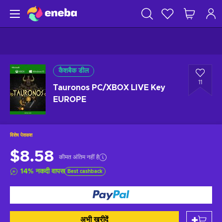
कैशबैक डील
11
Tauronos PC/XBOX LIVE Key
EUROPE
विशेष पेशकश
$8.58
कीमत अंतिम नहीं है
14
%
नकदी वापस
Best cashback
अभी खरीदें