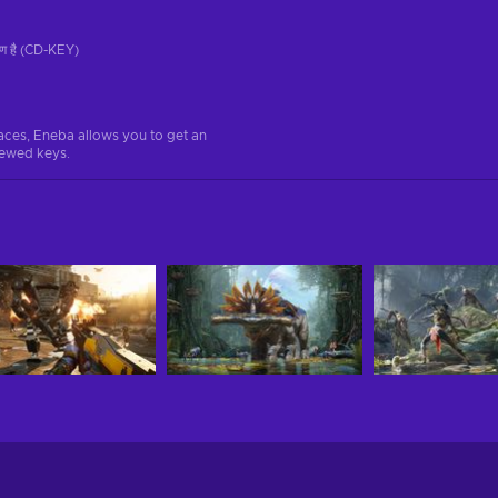
रण है (CD-KEY)
aces, Eneba allows you to get an
iewed keys.