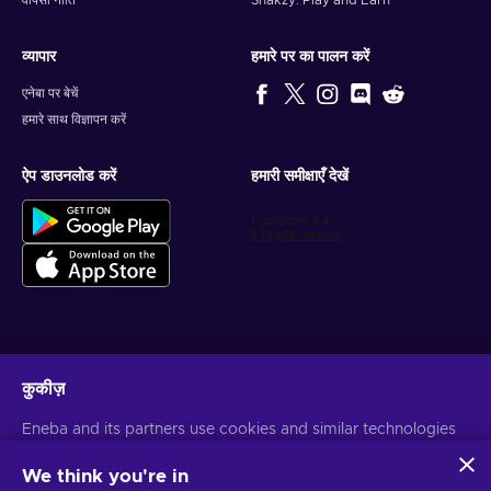
वापसी नीति
Snakzy: Play and Earn
व्यापार
हमारे पर का पालन करें
एनेबा पर बेचें
हमारे साथ विज्ञापन करें
ऐप डाउनलोड करें
हमारी समीक्षाएँ देखें
वैयक्तिकृत गेम डील प्राप्त करें
कुकीज़
सदस्यता लें
Eneba and its partners use cookies and similar technologies
आप किसी भी समय सदस्यता समाप्त कर सकते हैं। अधिक जानकारी के लिए
गोपनीयता सूचना
पर
to collect and analyze information about users of this
जाएँ
website. We use this information to enhance content,
We think you're in