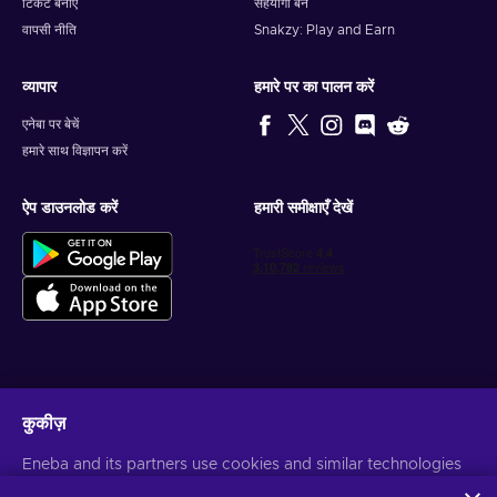
टिकट बनाएं
सहयोगी बनें
वापसी नीति
Snakzy: Play and Earn
व्यापार
हमारे पर का पालन करें
एनेबा पर बेचें
हमारे साथ विज्ञापन करें
ऐप डाउनलोड करें
हमारी समीक्षाएँ देखें
वैयक्तिकृत गेम डील प्राप्त करें
कुकीज़
सदस्यता लें
Eneba and its partners use cookies and similar technologies
आप किसी भी समय सदस्यता समाप्त कर सकते हैं। अधिक जानकारी के लिए
गोपनीयता सूचना
पर
to collect and analyze information about users of this