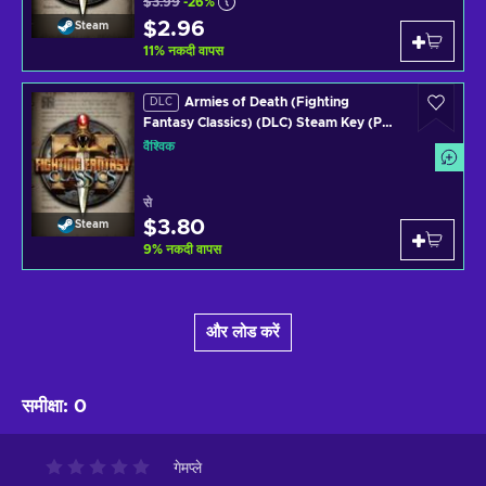
$3.99
-26%
$2.96
Steam
11
%
नकदी वापस
Armies of Death (Fighting
DLC
Fantasy Classics) (DLC) Steam Key (PC)
GLOBAL
वैश्विक
से
$3.80
Steam
9
%
नकदी वापस
और लोड करें
समीक्षा
:
0
गेमप्ले