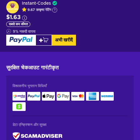
Instant-Codes
9.67
उत्कृष्ट
रेटिंग
$1.63
सबसे कम कीमत
9
%
नकदी वापस
अभी खरीदें
सुरक्षित चेकआउट
गारंटीकृत
विश्वसनीय भुगतान विधियाँ
डेटा एन्क्रिप्शन और सुरक्षा