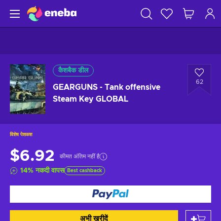
कैशबैक डील
62
GEARGUNS - Tank offensive
Steam Key GLOBAL
विशेष पेशकश
$6.92
कीमत अंतिम नहीं है
14
%
नकदी वापस
Best cashback
अभी खरीदें