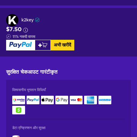
k2key
$7.50
11
%
नकदी वापस
अभी खरीदें
सुरक्षित चेकआउट
गारंटीकृत
विश्वसनीय भुगतान विधियाँ
डेटा एन्क्रिप्शन और सुरक्षा