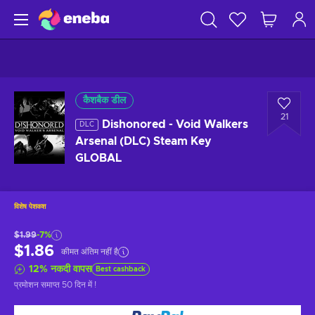
कैशबैक डील
21
Dishonored - Void Walkers
DLC
Arsenal (DLC) Steam Key
GLOBAL
विशेष पेशकश
$1.99
-7%
$1.86
कीमत अंतिम नहीं है
12
%
नकदी वापस
Best cashback
प्रमोशन समाप्त
50 दिन में
!