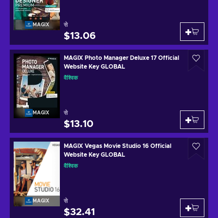
से
MAGIX
$13.06
MAGIX Photo Manager Deluxe 17 Official
Website Key GLOBAL
वैश्विक
से
MAGIX
$13.10
MAGIX Vegas Movie Studio 16 Official
Website Key GLOBAL
वैश्विक
से
MAGIX
$32.41