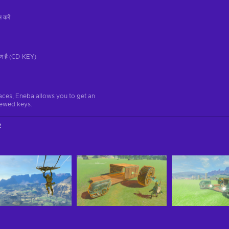
 करें
रण है (CD-KEY)
aces, Eneba allows you to get an
iewed keys.
2