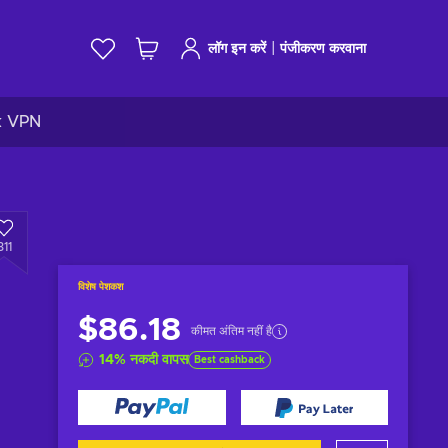
|
लॉग इन करें
पंजीकरण करवाना
k VPN
311
विशेष पेशकश
$86.18
कीमत अंतिम नहीं है
14
%
नकदी वापस
Best cashback