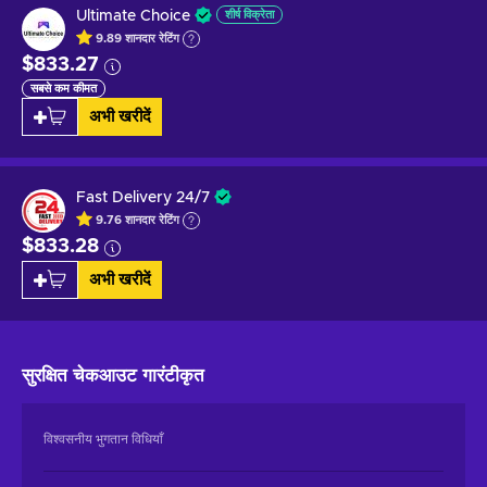
Ultimate Choice
शीर्ष विक्रेता
9.89
शानदार
रेटिंग
$833.27
सबसे कम कीमत
अभी खरीदें
Fast Delivery 24/7
9.76
शानदार
रेटिंग
$833.28
अभी खरीदें
सुरक्षित चेकआउट
गारंटीकृत
विश्वसनीय भुगतान विधियाँ