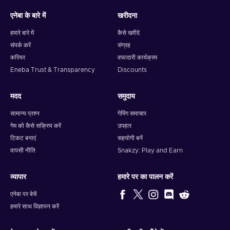
एनेबा के बारे में
खरीदना
Note: You can choose one currency at a time and can only
redeem your whole voucher at once. Once you’ve done that,
हमारे बारे में
कैसे खरीदे
you should give it up to 30 minutes for your cryptocurrency
संपर्क करें
संग्रह
to arrive in your wallet. After that, you can use your new
करियर
वफादारी कार्यक्रम
wallet balance as you like.
Eneba Trust & Transparency
Discounts
मदद
समुदाय
सामान्य प्रश्न
गेमिंग समाचार
गेम को कैसे सक्रिय करें
उपहार
टिकट बनाएं
सहयोगी बनें
वापसी नीति
Snakzy: Play and Earn
व्यापार
हमारे पर का पालन करें
एनेबा पर बेचें
हमारे साथ विज्ञापन करें