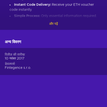
Instant Code Delivery:
Receive your ETH voucher
code instantly.
Simple Process:
Only essential information required.
Great Gift:
Introduce loved ones to Ethereum’s world.
और पढ़ें
How to Redeem Your ETH Voucher Code:
Set up an Ethereum-compatible wallet.
अन्य विवरण
Head to the Crypto Voucher website.
Input your ETH voucher code.
रिलीज़ की तारीख
10 नवंबर 2017
Provide your email for confirmation.
डेवलपर्स
Choose Ethereum (ETH).
Fintegence s.r.o.
Enter your wallet address.
Click “I understand & agree. Redeem.”
ETH appears in your wallet in about 30 minutes.
For lower fees and extended functionality, redeem directly
into the Crypto Voucher wallet.