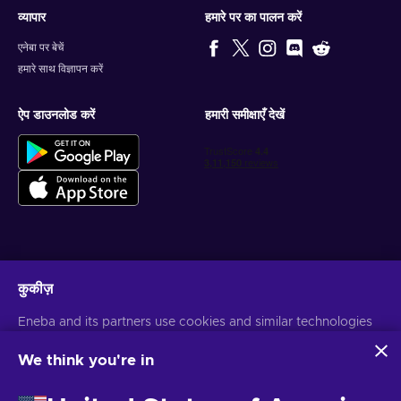
व्यापार
हमारे पर का पालन करें
एनेबा पर बेचें
हमारे साथ विज्ञापन करें
ऐप डाउनलोड करें
हमारी समीक्षाएँ देखें
वैयक्तिकृत गेम डील प्राप्त करें
कुकीज़
सदस्यता लें
Eneba and its partners use cookies and similar technologies
आप किसी भी समय सदस्यता समाप्त कर सकते हैं। अधिक जानकारी के लिए
गोपनीयता सूचना
पर
to collect and analyze information about users of this
जाएँ
website. We use this information to enhance content,
We think you're in
advertising, and other services on the site. Your personal data
may also be used for ads personalization.