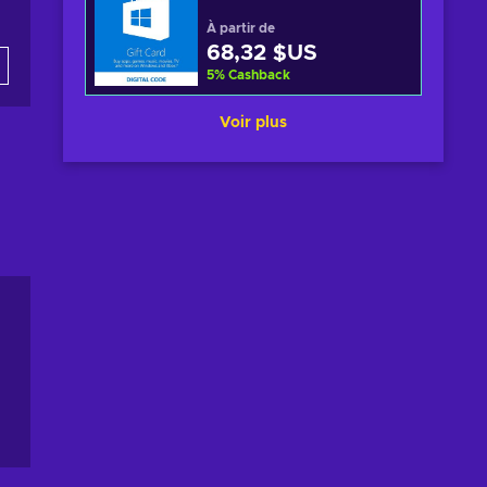
À partir de
68,32 $US
5
%
Cashback
Voir plus