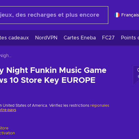
Français
rtes cadeaux
NordVPN
Cartes Eneba
FC27
Points 
FNF For Friday Night Funkin Music Game 2021 - Windows 10 Store Key EUROPE
ay Night Funkin Music Game
ws 10 Store Key EUROPE
n United States of America. Vérifiez les restrictions
régionales
otre pays
tore
ctivation