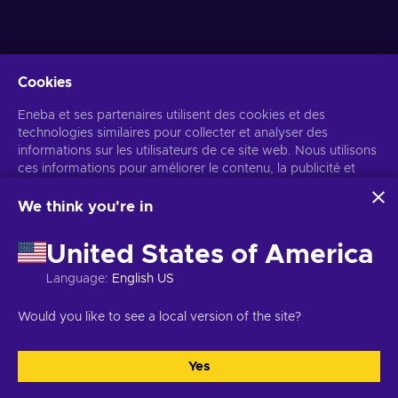
Cookies
Recevez des offres de jeux personnalisées
Eneba et ses partenaires utilisent des cookies et des
technologies similaires pour collecter et analyser des
S’abonner
informations sur les utilisateurs de ce site web. Nous utilisons
Vous pouvez vous désabonner à tout moment. Consultez
ces informations pour améliorer le contenu, la publicité et
l'avis de
confidentialité
pour plus d'informations.
d'autres services du site. Vos données personnelles peuvent
également être utilisées pour personnaliser les annonces.
We think you're in
En cliquant sur « Accepter tout », vous consentez à
Français
USD
l'utilisation de ces technologies par Eneba et ses partenaires.
United States of America
Vous pouvez ajuster votre consentement en cliquant sur
« Personnaliser ».
Language
:
English US
Pour plus d'informations sur l'utilisation de vos données par
Google, consultez
Sécurité et confidentialité Google Business
Copyright © 2026 Eneba. Tous droits réservés.
SARL Helis play,
Would you like to see a local version of the site?
.
Gyneju 4-333, Vilnius, République de Lituanie
Conditions générales
,
Avis de confidentialité
,
Gestion des cookies
.
Yes
Tout accepter
Personnaliser