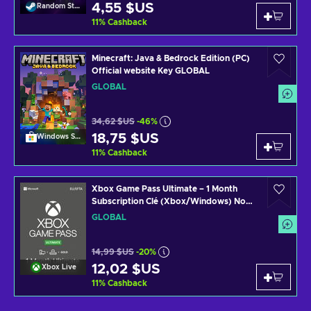
4,55 $US
Random Steam Key
11
%
Cashback
Minecraft: Java & Bedrock Edition (PC)
Official website Key GLOBAL
GLOBAL
34,62 $US
-46%
18,75 $US
Windows Store
11
%
Cashback
Xbox Game Pass Ultimate – 1 Month
Subscription Clé (Xbox/Windows) Non-
stackable GLOBAL
GLOBAL
14,99 $US
-20%
12,02 $US
Xbox Live
11
%
Cashback