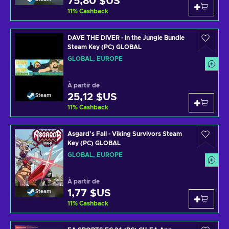
75,80 $US
11
%
Cashback
DAVE THE DIVER - In the Jungle Bundle
Steam Key (PC) GLOBAL
GLOBAL, EUROPE
À partir de
25,12 $US
Steam
11
%
Cashback
Asgard’s Fall - Viking Survivors Steam
Key (PC) GLOBAL
GLOBAL, EUROPE
À partir de
1,77 $US
Steam
11
%
Cashback