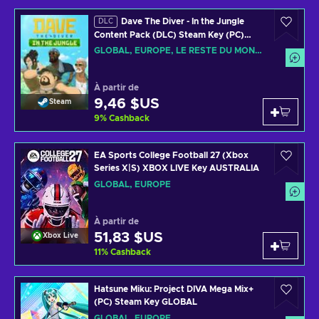
Dave The Diver - In the Jungle
DLC
Content Pack (DLC) Steam Key (PC)
GLOBAL
GLOBAL, EUROPE, LE RESTE DU MONDE
À partir de
9,46 $US
Steam
9
%
Cashback
EA Sports College Football 27 (Xbox
Series X|S) XBOX LIVE Key AUSTRALIA
GLOBAL, EUROPE
À partir de
51,83 $US
Xbox Live
11
%
Cashback
Hatsune Miku: Project DIVA Mega Mix+
(PC) Steam Key GLOBAL
GLOBAL, EUROPE