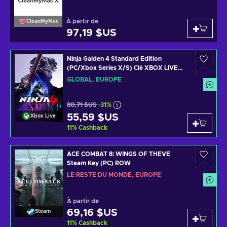
À partir de
CleanMyMac
97,19 $US
Ninja Gaiden 4 Standard Edition
(PC/Xbox Series X/S) Clé XBOX LIVE
GLOBAL
GLOBAL, EUROPE
80,71 $US
-31%
55,59 $US
Xbox Live
11
%
Cashback
ACE COMBAT 8: WINGS OF THEVE
Steam Key (PC) ROW
LE RESTE DU MONDE, EUROPE
À partir de
69,16 $US
Steam
11
%
Cashback