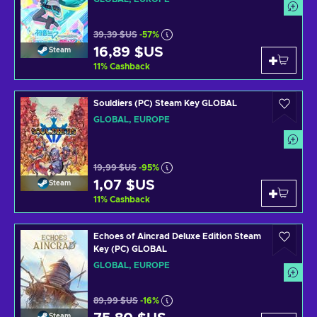
39,39 $US
-57%
16,89 $US
Steam
11
%
Cashback
Souldiers (PC) Steam Key GLOBAL
GLOBAL, EUROPE
19,99 $US
-95%
1,07 $US
Steam
11
%
Cashback
Echoes of Aincrad Deluxe Edition Steam
Key (PC) GLOBAL
GLOBAL, EUROPE
89,99 $US
-16%
Steam