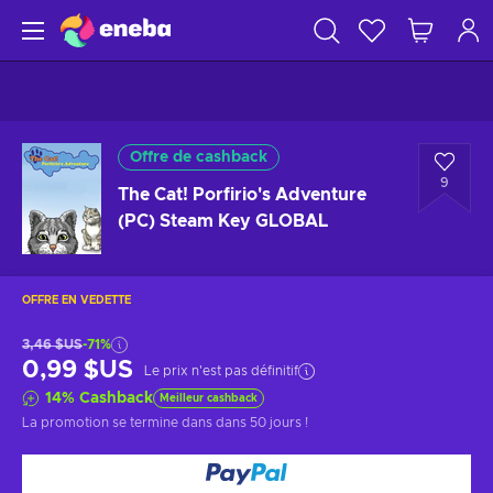
Offre de cashback
9
The Cat! Porfirio's Adventure
(PC) Steam Key GLOBAL
OFFRE EN VEDETTE
3,46 $US
-71%
0,99 $US
Le prix n'est pas définitif
14
%
Cashback
Meilleur cashback
La promotion se termine dans
dans 50 jours
!