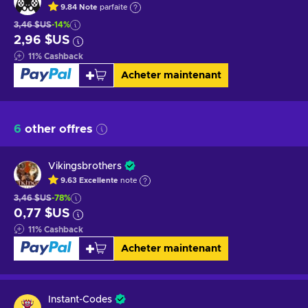
9.84
Note
parfaite
3,46 $US
-14%
2,96 $US
11
%
Cashback
Acheter maintenant
6
other offres
Vikingsbrothers
9.63
Excellente
note
3,46 $US
-78%
0,77 $US
11
%
Cashback
Acheter maintenant
Instant-Codes