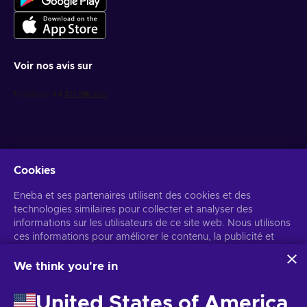
Voir nos avis sur
Cookies
Recevez des offres de jeux personnalisées
Eneba et ses partenaires utilisent des cookies et des
technologies similaires pour collecter et analyser des
S’abonner
informations sur les utilisateurs de ce site web. Nous utilisons
ces informations pour améliorer le contenu, la publicité et
Vous pouvez vous désabonner à tout moment. Consultez
l'avis de
confidentialité
pour plus d'informations.
d'autres services du site. Vos données personnelles peuvent
également être utilisées pour personnaliser les annonces.
We think you're in
En cliquant sur « Accepter tout », vous consentez à
Français
USD
l'utilisation de ces technologies par Eneba et ses partenaires.
United States of America
Vous pouvez ajuster votre consentement en cliquant sur