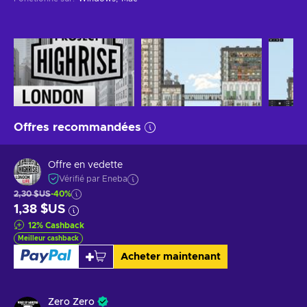
Offres recommandées
Offre en vedette
Vérifié par Eneba
2,30 $US
-40%
1,38 $US
12
%
Cashback
Meilleur cashback
Acheter maintenant
Zero Zero