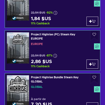
22,54 $US
-92%
1,84 $US
Steam
11
%
Cashback
Project Highrise (PC) Steam Key
EUROPE
EUROPE
22,54 $US
-87%
2,86 $US
Steam
11
%
Cashback
Project Highrise Bundle Steam Key
GLOBAL
GLOBAL
À partir de
7,20 $US
Steam