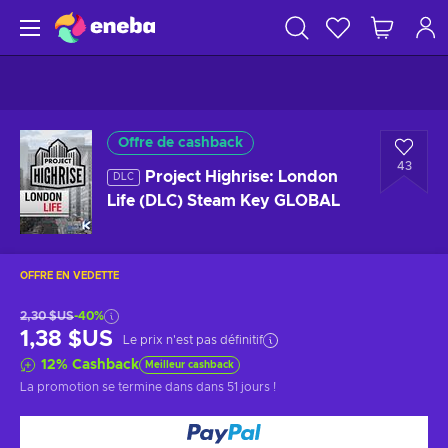
Offre de cashback
43
Project Highrise: London
DLC
Life (DLC) Steam Key GLOBAL
OFFRE EN VEDETTE
2,30 $US
-40%
1,38 $US
Le prix n'est pas définitif
12
%
Cashback
Meilleur cashback
La promotion se termine dans
dans 51 jours
!