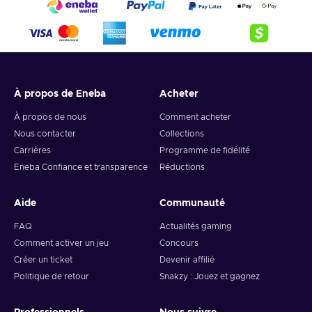
4. Pick the desired crypto between 8 of the most popular
crypto,
5. Enter your wallet address and click on redeem,
6. You will have a summary of your transaction appearing
and your crypto will arrive soon in your wallet.
À propos de Eneba
Acheter
Note: You can choose one currency at a time and can only
redeem your whole voucher at once. Once you’ve done that,
À propos de nous
Comment acheter
you should give it up to 30 minutes for your cryptocurrency
Nous contacter
Collections
to arrive in your wallet. After that, you can use your new
Carrières
Programme de fidélité
wallet balance as you like.
Eneba Confiance et transparence
Réductions
Aide
Communauté
FAQ
Actualités gaming
Comment activer un jeu
Concours
Créer un ticket
Devenir affilié
Politique de retour
Snakzy : Jouez et gagnez