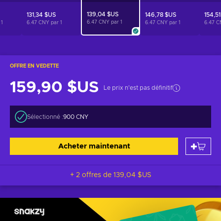
139,04 $US
131,34 $US
146,78 $US
154,5
6.47 CNY par
1
r
1
6.47 CNY par
1
6.47 CNY par
1
6.47 C
OFFRE EN VEDETTE
159,90 $US
Le prix n'est pas définitif
Sélectionné :
900 CNY
Acheter maintenant
+ 2 offres de
139,04 $US