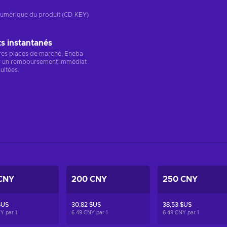
n numérique du produit (CD-KEY)
 instantanés
res places de marché, Eneba
r un remboursement immédiat
ultées.
CNY
200 CNY
250 CNY
$US
30,82 $US
38,53 $US
NY par
1
6.49 CNY par
1
6.49 CNY par
1