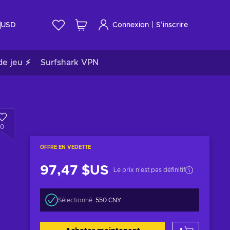
|
USD
Connexion
S’inscrire
de jeu ⚡
Surfshark VPN
0
OFFRE EN VEDETTE
97,47 $US
Le prix n'est pas définitif
Sélectionné :
550 CNY