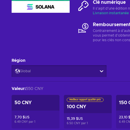
Clé numérique
Il s'agit d'une éditio
Livraison instantanée
Remboursements
Contrairement à d'aut
vous permet d'obteni
pour les clés non cons
Région
Global
Valeur
:
550 CNY
Meilleur rapport qualité-prix
50 CNY
150 
100 CNY
7,70 $US
23,10 
15,39 $US
6.49 CNY par
1
6.49 C
6.50 CNY par
1