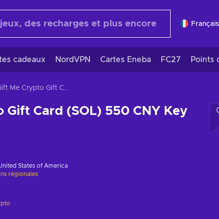
Français
rtes cadeaux
NordVPN
Cartes Eneba
FC27
Points 
Gift Me Crypto Gift Card (SOL) 550 CNY Key GLOBAL
o Gift Card (SOL) 550 CNY Key
United States of America
ons régionales
ypto