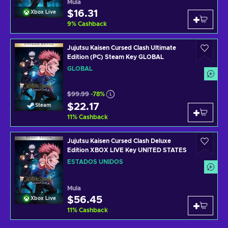
Mula
$16.31
Xbox Live
9
%
Cashback
Jujutsu Kaisen Cursed Clash Ultimate
Edition (PC) Steam Key GLOBAL
GLOBAL
$99.99
-78%
$22.17
Steam
11
%
Cashback
Jujutsu Kaisen Cursed Clash Deluxe
Edition XBOX LIVE Key UNITED STATES
ESTADOS UNIDOS
Mula
$56.45
Xbox Live
11
%
Cashback