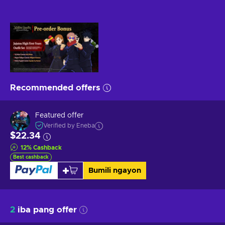
Recommended offers
Featured offer
Verified by Eneba
$22.34
12
%
Cashback
Best cashback
Bumili ngayon
2
iba pang offer