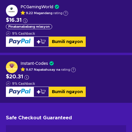
PCGamingWorld
9.22
Magandang
rating
$16.31
Pinakamababang relasyon
9
%
Cashback
Bumili ngayon
Instant-Codes
9.67
Napakahusay na
rating
$20.31
9
%
Cashback
Bumili ngayon
Safe Checkout
Guaranteed