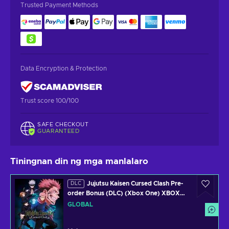
Trusted Payment Methods
Data Encryption & Protection
Trust score 100/100
SAFE CHECKOUT
GUARANTEED
Tiningnan din ng mga manlalaro
Jujutsu Kaisen Cursed Clash Pre-
DLC
order Bonus (DLC) (Xbox One) XBOX
LIVE Key GLOBAL
GLOBAL