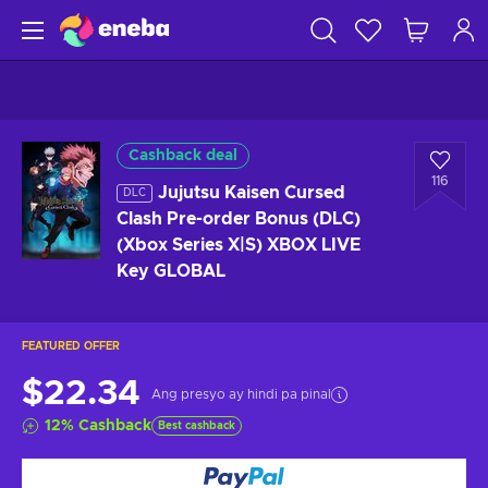
Cashback deal
116
Jujutsu Kaisen Cursed
DLC
Clash Pre-order Bonus (DLC)
(Xbox Series X|S) XBOX LIVE
Key GLOBAL
FEATURED OFFER
$22.34
Ang presyo ay hindi pa pinal
12
%
Cashback
Best cashback