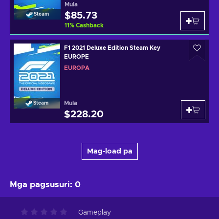
Mula
$85.73
Steam
11
%
Cashback
F1 2021 Deluxe Edition Steam Key
EUROPE
EUROPA
Mula
Steam
$228.20
Mag-load pa
Mga pagsusuri
:
0
Gameplay