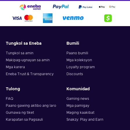
Tungkol sa Eneba
Bumili
Tungkol sa amin
Paano bumili
Makipag-ugnayan sa amin
Mga koleksyon
Mga karera
Loyalty program
Eneba Trust & Transparency
Discounts
Tulong
Komunidad
FAQ
Gaming news
Paano gawing aktibo ang laro
Mga pamigay
Gumawa ng tiket
Maging kaakibat
Karapatan sa Pagsauli
Snakzy: Play and Earn