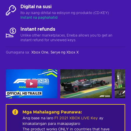
Digital na susi
Ito ay isang dihital na edisyon ng produkto (CD-KEY)
Instant na paghahatid
Instant refunds
Unlike other marketplaces, Eneba allows you to get an
instant refund for unviewed keys.
Gumagana sa
:
Xbox One
Serye ng Xbox X
Mga Mahalagang Paunawa
:
Ang base na laro
F1 2021 XBOX LIVE Key
ay
kinakailangan para makapaglaro
The product works ONLY in countries that have 