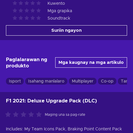
Kuwento
Mga grapika
Soundtrack
Suriin ngayon
Paglalarawan ng
Mga kaugnay na mga artikulo
produkto
Isport
Isahang manlalaro
Multiplayer
Co-op
Tanaw
F1 2021: Deluxe Upgrade Pack (DLC)
Maging una sa pag-rate
Includes: My Team Icons Pack, Braking Point Content Pack