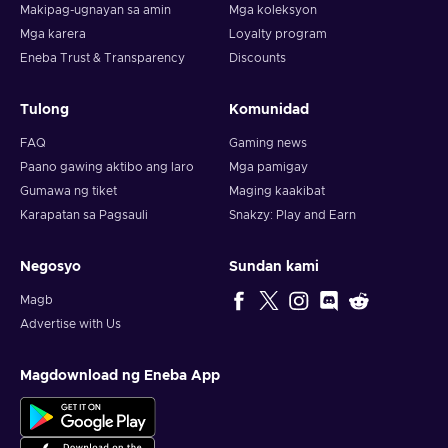
Makipag-ugnayan sa amin
Mga koleksyon
Mga karera
Loyalty program
Eneba Trust & Transparency
Discounts
Tulong
Komunidad
FAQ
Gaming news
Paano gawing aktibo ang laro
Mga pamigay
Gumawa ng tiket
Maging kaakibat
Karapatan sa Pagsauli
Snakzy: Play and Earn
Negosyo
Sundan kami
Magb
Advertise with Us
Magdownload ng Eneba App