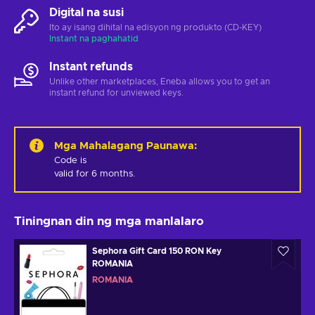
Digital na susi
Ito ay isang dihital na edisyon ng produkto (CD-KEY)
Instant na paghahatid
Instant refunds
Unlike other marketplaces, Eneba allows you to get an
instant refund for unviewed keys.
Mga Mahalagang Paunawa
:
Code is 

valid for 6 months.
Tiningnan din ng mga manlalaro
Sephora Gift Card 150 RON Key
ROMANIA
ROMANIA