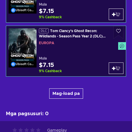
Mula
$7.15
Ubisoft Connect
9
%
Cashback
Tom Clancy's Ghost Recon:
DLC
Wildlands - Season Pass Year 2 (DLC)
Uplay Key EUROPE
EUROPA
Mula
$7.15
Ubisoft Connect
9
%
Cashback
Mag-load pa
Mga pagsusuri
:
0
Gameplay