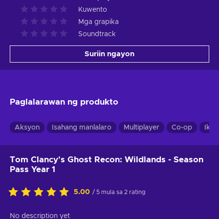
Kuwento
Mga grapika
Soundtrack
Suriin ngayon
Paglalarawan ng produkto
Aksyon
Isahang manlalaro
Multiplayer
Co-op
Ikat
Tom Clancy's Ghost Recon: Wildlands - Season
Pass Year 1
5.00
/ 5 mula sa 2 rating
No description yet