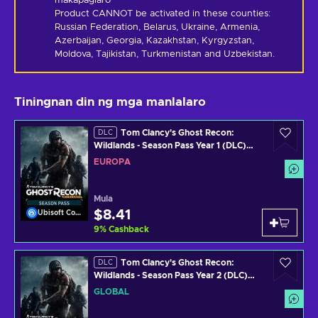
makapaglaro
Product CANNOT be activated in these counties: 
Russian Federation, Belarus, Ukraine, Armenia, 
Azerbaijan, Georgia, Kazakhstan, Kyrgyzstan, 
Moldova, Tajikistan, Turkmenistan and Uzbekistan.
Tiningnan din ng mga manlalaro
Tom Clancy's Ghost Recon:
DLC
Wildlands - Season Pass Year 1 (DLC)
Uplay Key EUROPE
EUROPA
Mula
$8.41
Ubisoft Connect
9
%
Cashback
Tom Clancy's Ghost Recon:
DLC
Wildlands - Season Pass Year 2 (DLC)
Uplay Key GLOBAL
GLOBAL