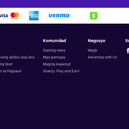
Komunidad
Negosyo
S
Gaming news
Magb
wing aktibo ang laro
Mga pamigay
Advertise with Us
g tiket
Maging kaakibat
n sa Pagsauli
Snakzy: Play and Earn