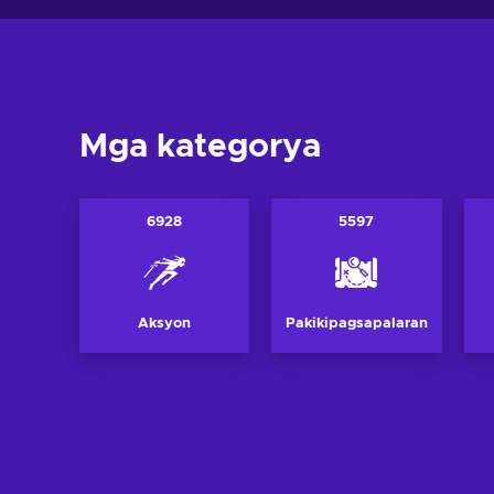
Mga kategorya
6928
5597
Aksyon
Pakikipagsapalaran