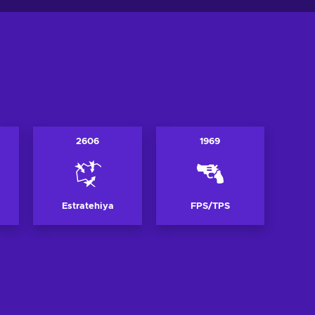
2606
1969
Estratehiya
FPS/TPS