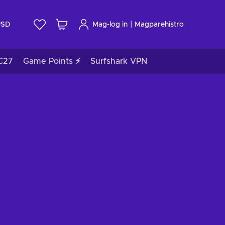
|
USD
Mag-log in
Magparehistro
C27
Game Points ⚡
Surfshark VPN