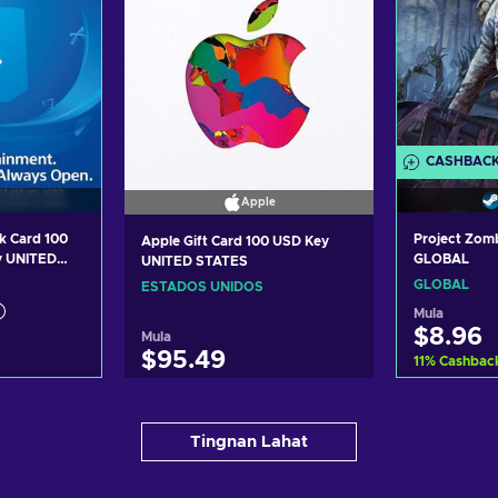
CASHBAC
Apple
k Card 100
Project Zom
Apple Gift Card 100 USD Key
y UNITED
GLOBAL
UNITED STATES
GLOBAL
ESTADOS UNIDOS
Mula
$8.96
Mula
$95.49
11
%
Cashbac
 kart
Idag
Idagdag sa kart
Tingnan Lahat
ers
Vi
View offers