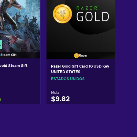
K
Steam Gift
Razer
boid Steam Gift
Razer Gold Gift Card 10 USD Key
UNITED STATES
ESTADOS UNIDOS
Mula
$9.82
k
dag sa kart
Idagdag sa kart
ew offers
View offers