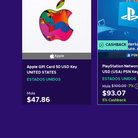
CASHBACK
PSN
Apple
PlayStation Networ
Apple Gift Card 50 USD Key
USD (USA) PSN Ke
UNITED STATES
STATES
ESTADOS UNIDOS
ESTADOS UNIDOS
Mula
$100.00
-7%
$93.07
Mula
$47.86
5
%
Cashback
Idagdag sa
Idagdag sa kart
View off
View offers