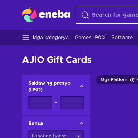
Mga kategorya
Games -90%
Software
AJIO Gift Cards
Mga Platform (1)
Saklaw ng presyo
(
USD
)
-
Bansa
Lahat ng bansa