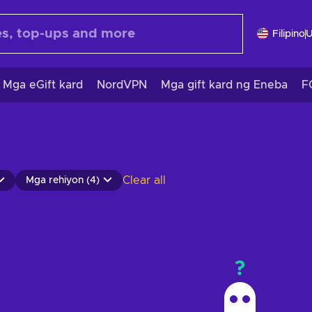
Filipino
Mga eGift kard
NordVPN
Mga gift kard ng Eneba
F
Clear all
Mga rehiyon (4)
?