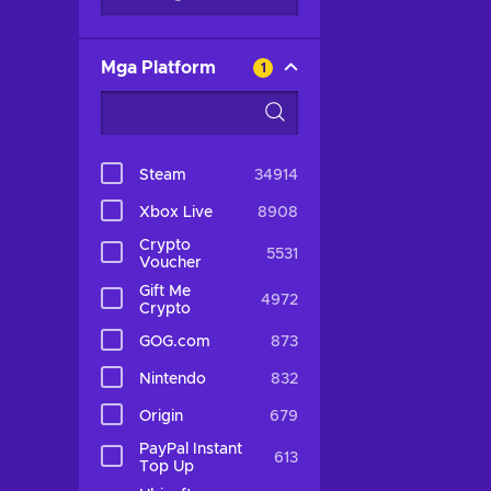
Mga Platform
1
Steam
34914
Xbox Live
8908
Crypto
5531
Voucher
Gift Me
4972
Crypto
GOG.com
873
Nintendo
832
Origin
679
PayPal Instant
613
Top Up