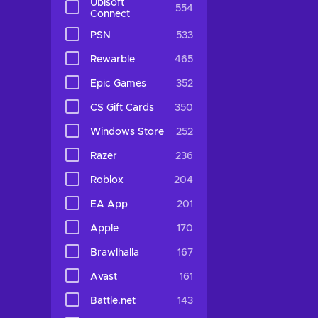
Ubisoft
554
Connect
PSN
533
Rewarble
465
Epic Games
352
CS Gift Cards
350
Windows Store
252
Razer
236
Roblox
204
EA App
201
Apple
170
Brawlhalla
167
Avast
161
Battle.net
143