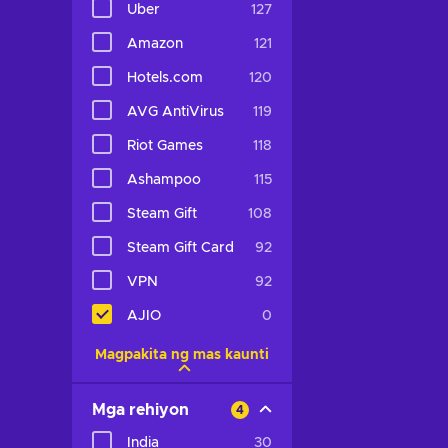
Uber
127
Amazon
121
Hotels.com
120
AVG AntiVirus
119
Riot Games
118
Ashampoo
115
Steam Gift
108
Steam Gift Card
92
VPN
92
AJIO
0
Magpakita ng mas kaunti
Mga rehiyon
4
India
30