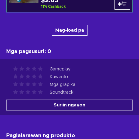
$2.63
11
%
Cashback
Mag-load pa
Mga pagsusuri
:
0
Gameplay
Kuwento
Mga grapika
Soundtrack
Suriin ngayon
Paglalarawan ng produkto