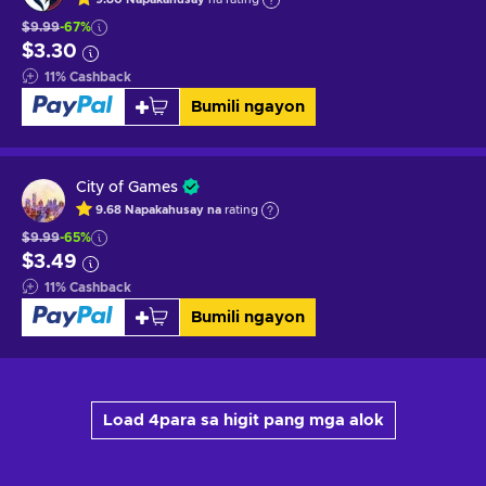
$9.99
-67%
$3.30
11
%
Cashback
Bumili ngayon
City of Games
9.68
Napakahusay na
rating
$9.99
-65%
$3.49
11
%
Cashback
Bumili ngayon
Load 4para sa higit pang mga alok