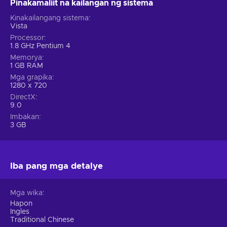
Pinakamaliit na kailangan ng sistema
Kinakailangang sistema
Vista
Processor
1.8 GHz Pentium 4
Memorya
1 GB RAM
Mga grapika
1280 x 720
DirectX
9.0
Imbakan
3 GB
Iba pang mga detalye
Mga wika
Hapon
Ingles
Traditional Chinese