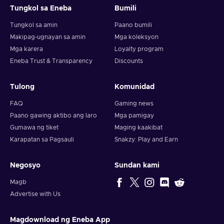
Tungkol sa Eneba
Bumili
Tungkol sa amin
Paano bumili
Makipag-ugnayan sa amin
Mga koleksyon
Mga karera
Loyalty program
Eneba Trust & Transparency
Discounts
Tulong
Komunidad
FAQ
Gaming news
Paano gawing aktibo ang laro
Mga pamigay
Gumawa ng tiket
Maging kaakibat
Karapatan sa Pagsauli
Snakzy: Play and Earn
Negosyo
Sundan kami
Magb
Advertise with Us
Magdownload ng Eneba App