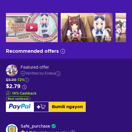
Recommended offers
Featured offer
Verified by Eneba
$9.99
-72%
$2.79
14
%
Cashback
Best cashback
Bumili ngayon
Safe_purchase