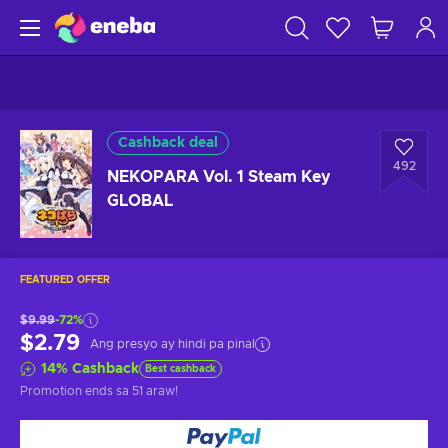
Cashback deal
492
NEKOPARA Vol. 1 Steam Key
GLOBAL
FEATURED OFFER
$9.99
-72%
$2.79
Ang presyo ay hindi pa pinal
14
%
Cashback
Best cashback
Promotion ends
sa 51 araw
!