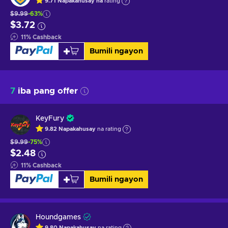
9.71
Napakahusay na
rating
$9.99
-63%
$3.72
11
%
Cashback
Bumili ngayon
7
iba pang offer
KeyFury
9.82
Napakahusay
na rating
$9.99
-75%
$2.48
11
%
Cashback
Bumili ngayon
Houndgames
9.80
Napakahusay
na rating