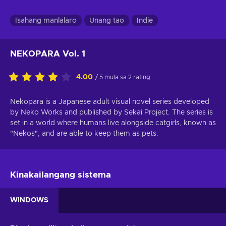
Isahang manlalaro
Unang tao
Indie
NEKOPARA Vol. 1
4.00
/ 5 mula sa 2 rating
Nekopara is a Japanese adult visual novel series developed
by Neko Works and published by Sekai Project. The series is
set in a world where humans live alongside catgirls, known as
"Nekos", and are able to keep them as pets.
Kinakailangang sistema
WINDOWS