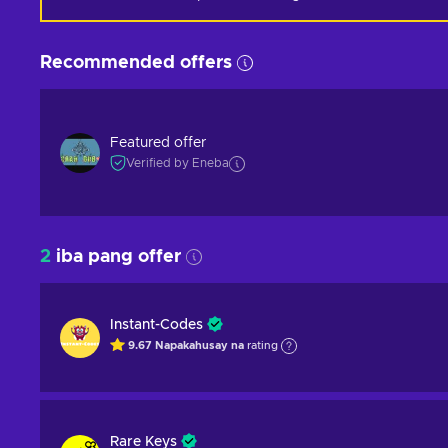
Recommended offers
Featured offer
Verified by Eneba
2
iba pang offer
Instant-Codes
9.67
Napakahusay na
rating
Rare Keys