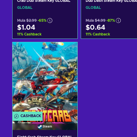
Crab Dub Steam Key GLOBAL
Dub Dash Steam Key GLOBA
GLOBAL
GLOBAL
Mula
$2.99
-65%
Mula
$4.99
-87%
$1.04
$0.64
11
%
Cashback
11
%
Cashback
Idagdag sa kart
Idagdag sa kart
View offers
View offers
CASHBACK
Steam