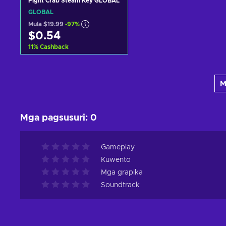
Fight Crab Steam Key GLOBAL
GLOBAL
Mula
$19.99
-97%
$0.54
11
%
Cashback
Idagdag sa kart
M
View offers
Mga pagsusuri
:
0
Gameplay
Kuwento
Mga grapika
Soundtrack