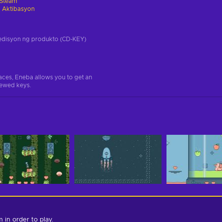
Steam
 Aktibasyon
a edisyon ng produkto (CD-KEY)
aces, Eneba allows you to get an
iewed keys.
in order to play.