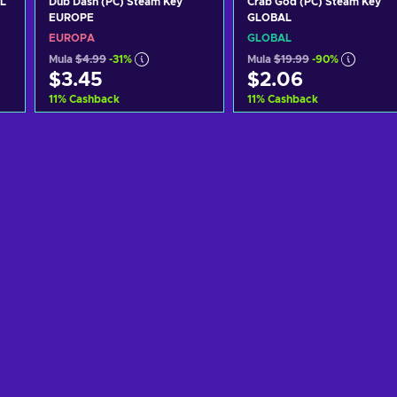
L
Dub Dash (PC) Steam Key
Crab God (PC) Steam Key
EUROPE
GLOBAL
EUROPA
GLOBAL
Mula
$4.99
-31%
Mula
$19.99
-90%
$3.45
$2.06
11
%
Cashback
11
%
Cashback
Idagdag sa kart
Idagdag sa kart
View offers
View offers