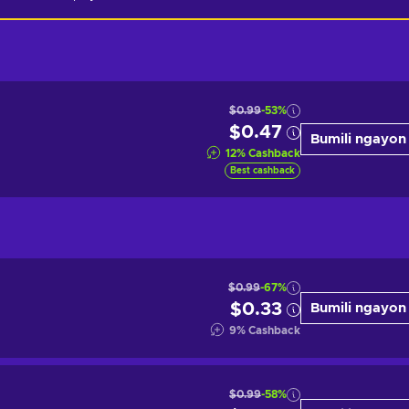
$0.99
-53%
$0.47
Bumili ngayon
12
%
Cashback
Best cashback
$0.99
-67%
$0.33
Bumili ngayon
9
%
Cashback
$0.99
-58%