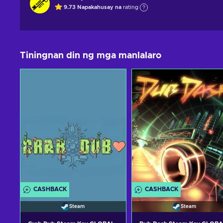
9.73
Napakahusay na
rating
Tiningnan din ng mga manlalaro
CASHBACK
CASHBACK
Steam
Steam