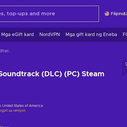
Filipino
Mga eGift kard
NordVPN
Mga gift kard ng Eneba
F
Crab Dub Soundtrack (DLC) (PC) Steam Key GLOBAL
Soundtrack (DLC) (PC) Steam
sa
United States of America
gpit sa rehiyon