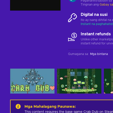
Paganahin/tubusin sa
Tingnan ang
Gabay sa
Digital na susi
Ito ay isang dihital n
Instant na paghahatid
Instant refunds
Unlike other marketpl
instant refund for unv
Gumagana sa
:
Mga bintana
Mga Mahalagang Paunawa
:
This content requires the base game Crab Dub on Steam 