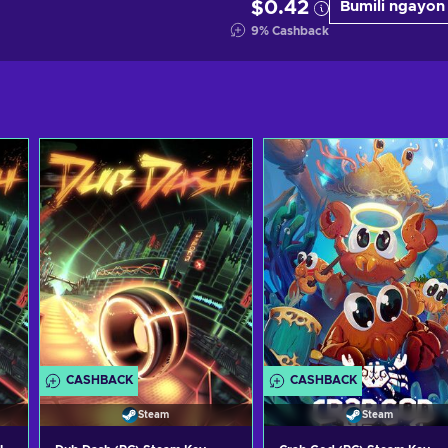
$0.42
Bumili ngayon
9
%
Cashback
CASHBACK
CASHBACK
Steam
Steam