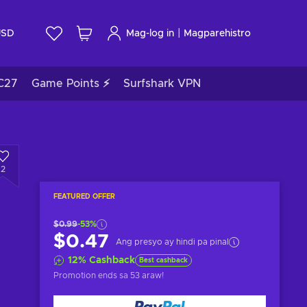
|
USD
Mag-log in
Magparehistro
C27
Game Points ⚡
Surfshark VPN
2
FEATURED OFFER
$0.99
-53%
$0.47
Ang presyo ay hindi pa pinal
12
%
Cashback
Best cashback
Promotion ends
sa 53 araw
!