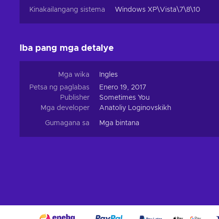
Kinakailangang sistema
Windows XP\Vista\7\8\10
Iba pang mga detalye
Mga wika
Ingles
Petsa ng paglabas
Enero 19, 2017
Publisher
Sometimes You
Mga developer
Anatoliy Loginovskikh
Gumagana sa
Mga bintana