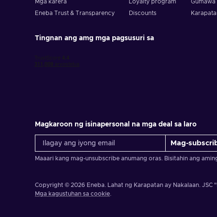
Mga karera
Loyalty program
Gumawa n
Eneba Trust & Transparency
Discounts
Karapata
Tingnan ang amg mga pagsusuri sa
Magkaroon ng isinapersonal na mga deal sa laro
Mag-subscri
Maaari kang mag-unsubscribe anumang oras. Bisitahin ang ami
Copyright © 2026 Eneba. Lahat ng Karapatan ay Nakalaan.
JSC "
Mga kagustuhan sa cookie
.