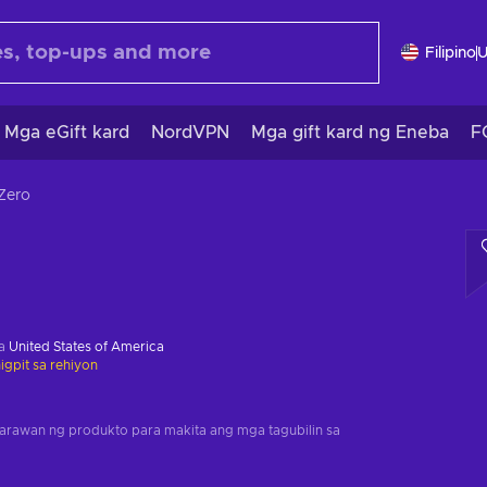
Filipino
Mga eGift kard
NordVPN
Mga gift kard ng Eneba
F
Zero
sa
United States of America
gpit sa rehiyon
arawan ng produkto para makita ang mga tagubilin sa