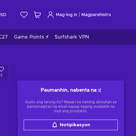
|
USD
Mag-log in
Magparehistro
C27
Game Points ⚡
Surfshark VPN
2
Paumanhin, nabenta na
:(
Gusto ang larong ito? Maaari ka naming abisuhan sa
pamamagitan ng email kapag naging available na
muli ang produkto.
Notipikasyon