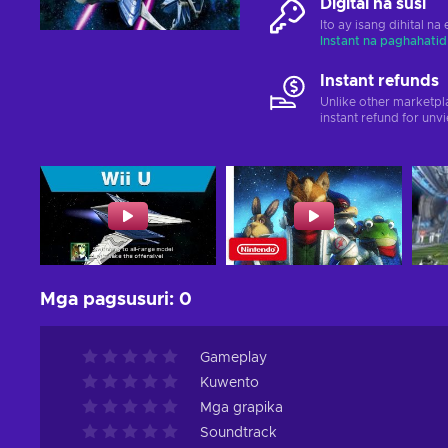
Digital na susi
Ito ay isang dihital n
Instant na paghahatid
Instant refunds
Unlike other marketpl
instant refund for unv
Mga pagsusuri
:
0
Gameplay
Kuwento
Mga grapika
Soundtrack