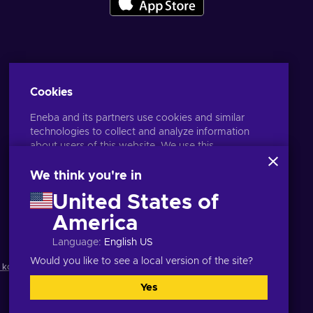
Cookies
Eneba and its partners use cookies and similar
technologies to collect and analyze information
about users of this website. We use this
information to enhance content, advertising, and
other services on the site. Your personal data may
We think you're in
also be used for ads personalization.
United States of
By clicking 'Accept all', you consent to the use of
Filipino
USD
these technologies by Eneba and its partners. You
America
can adjust your consent by clicking 'Customize'.
Language
:
English US
For more information on how Google uses your
data, see
Google Business Safety & Privacy
.
Would you like to see a local version of the site?
t kondisyon
,
Paunawa sa Pagkapribado
,
Yes
Tanggapin lahat
Customize