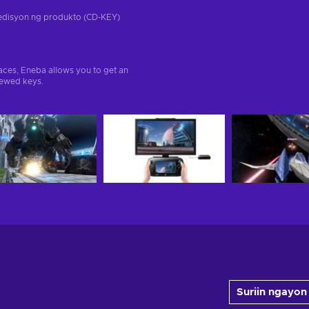
a edisyon ng produkto (CD-KEY)
aces, Eneba allows you to get an
iewed keys.
Suriin ngayon