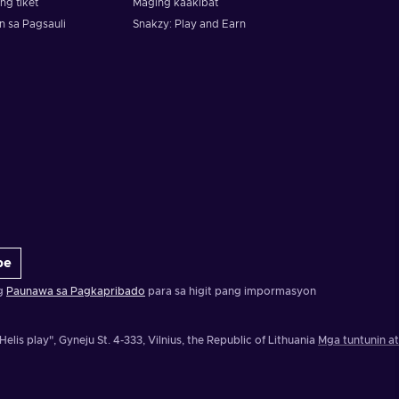
g tiket
Maging kaakibat
n sa Pagsauli
Snakzy: Play and Earn
be
ng
Paunawa sa Pagkapribado
para sa higit pang impormasyon
Helis play", Gyneju St. 4-333, Vilnius, the Republic of Lithuania
Mga tuntunin a