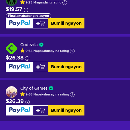
9.23
Magandang
rating
$19.57
Pinakamababang relasyon
Bumili ngayon
Codezilla
9.64
Napakahusay na
rating
$26.38
Bumili ngayon
City of Games
9.68
Napakahusay na
rating
$26.39
Bumili ngayon