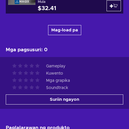
Mula
MAGIX
$32.41
Mag-load pa
Mga pagsusuri
:
0
Gameplay
Kuwento
Mga grapika
Soundtrack
Suriin ngayon
Paglalarawan ng produkto