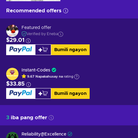
Recommended offers
Featured offer
Verified by Eneba
$29.01
Bumili ngayon
Instant-Codes
9.67
Napakahusay na
rating
$33.85
Bumili ngayon
3
iba pang offer
Reliability@Excellence