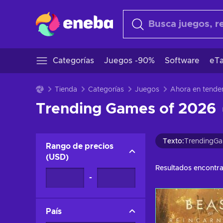
Categorías
Juegos -90%
Software
eTa
Tienda
Categorías
Juegos
Ahora en tende
Trending Games of 2026 
Texto
:
TrendingG
Rango de precios
(
USD
)
Resultados encontr
-
País