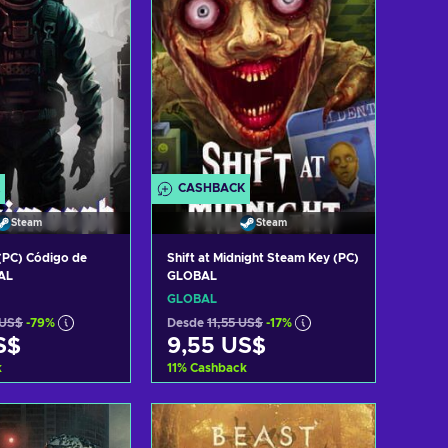
CASHBACK
Steam
Steam
(PC) Código de
Shift at Midnight Steam Key (PC)
AL
GLOBAL
GLOBAL
 US$
-79%
Desde
11,55 US$
-17%
S$
9,55 US$
k
11
%
Cashback
r al carrito
Añadir al carrito
 ofertas
Ver ofertas