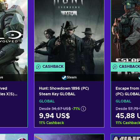
CASHBACK
CASHBACK
ve
Steam
lved
Hunt: Showdown 1896 (PC)
Escape from
es X|S)
Steam Key GLOBAL
(PC) GLOBA
OBAL
GLOBAL
GLOBAL
Desde
34,67 US$
-71%
Desde
57,79
9,94 US$
45,88 
11
%
Cashback
11
%
Cashbac
arrito
Añadir al carrito
Añadi