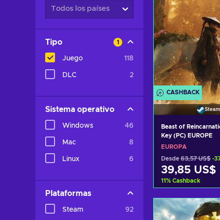
Todos los países
Tipo
1
Juego
118
DLC
2
CASHBACK
Sistema operativo
Steam
Windows
46
Beast of Reincarnat
Key (PC) EUROPE
Mac
8
EUROPA
Desde
63,57 US$
-3
Linux
6
39,85 US$
11
%
Cashback
Plataformas
Añadir al c
Steam
92
Ver ofer