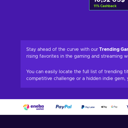
11
%
Cashback
Añadir al c
Ver ofer
Stay ahead of the curve with our
Trending Ga
rising favorites in the gaming and streaming w
You can easily locate the full list of trending t
competitive challenge or a hidden indie gem, y