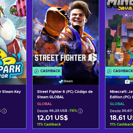
tas
Ver ofertas
Ver
CASHBACK
CASHBACK
Steam
W
r Steam Key
Street Fighter 6 (PC) Código de
Minecraft: J
Steam GLOBAL
Edition (PC) 
GLOBAL
GLOBAL
GLOBAL
%
Desde
46,23 US$
-74%
Desde
34,67
12,01 US$
18,61 
11
%
Cashback
11
%
Cashbac