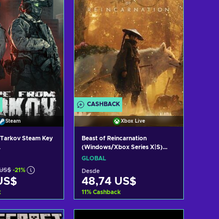
CASHBACK
Steam
Xbox Live
 Tarkov Steam Key
Beast of Reincarnation
L
(Windows/Xbox Series X|S)
XBOX LIVE Key GLOBAL
GLOBAL
 US$
-21%
Desde
US$
48,74 US$
k
11
%
Cashback
r al carrito
Añadir al carrito