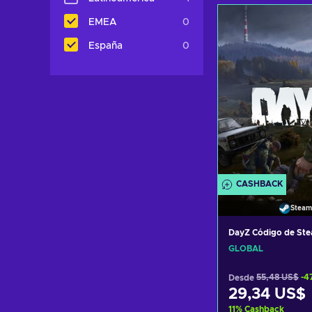
Añadir al c
EMEA
0
Ver ofer
España
0
CASHBACK
Steam
DayZ Código de St
GLOBAL
Desde
55,48 US$
-4
29,34 US$
11
%
Cashback