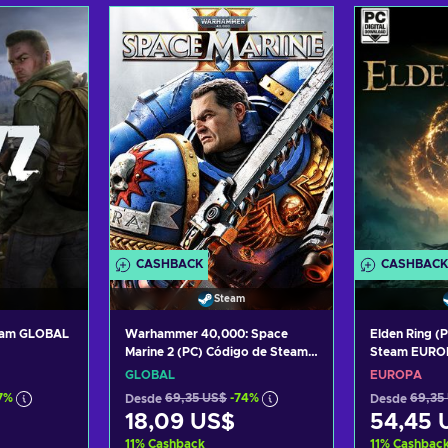
arrito
Añadir al carrito
Añadi
tas
Ver ofertas
Ver
CASHBACK
CASHBACK
Steam
eam GLOBAL
Warhammer 40,000: Space
Elden Ring (
Marine 2 (PC) Código de Steam
Steam EURO
GLOBAL
GLOBAL
EUROPA
7%
Desde
69,35 US$
-74%
Desde
69,35
18,09 US$
54,45 
11
%
Cashback
11
%
Cashbac