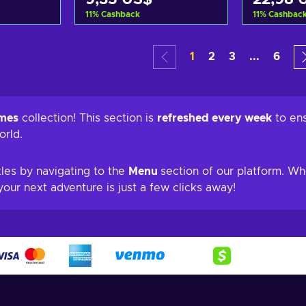
11
%
Cashback
11
%
Cashbac
arrito
Añadir al carrito
Añadi
1
2
3
...
6
tas
Ver ofertas
Ver
mes
collection! This section is
refreshed every week
to ens
orld.
itles by navigating to the
Menu
section of our platform. Wh
our next adventure is just a few clicks away!