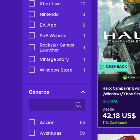
Xbox Live
17
Nintendo
3
EA App
2
PoE Website
1
Rockstar Games
1
Launcher
Vintage Story
1
CASHBACK
Windows Store
1
Xbox Li
Halo: Campaign Evo
Géneros
(Windows/Xbox Seri
XBOX LIVE Key GL
GLOBAL
Desde
42,18 US$
Acción
65
11
%
Cashback
Aventuras
59
Añadir al c