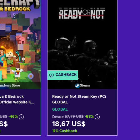
 ofertas
Ver ofertas
CASHBACK
indows Store
Steam
ava & Bedrock
Ready or Not Steam Key (PC)
Official website Key
GLOBAL
GLOBAL
 US$
-46%
Desde
57,79 US$
-68%
US$
18,67 US$
k
11
%
Cashback