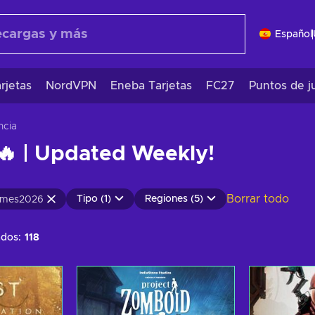
Español
rjetas
NordVPN
Eneba Tarjetas
FC27
Puntos de j
ncia
🔥 | Updated Weekly!
Borrar todo
Tipo (1)
Regiones (5)
ames2026
ados:
118