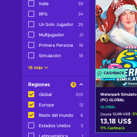
Indie
39
Ver ofer
RPG
34
Un Solo Jugador
26
Multijugador
21
Primera Persona
18
Simulación
18
16 más
CASHBACK
Steam
Regiones
5
Waterpark Simulato
Global
100
(PC) GLOBAL
Europa
12
GLOBAL
Desde
13,86 US$
-5
Resto del mundo
6
13,18 US$
Estados Unidos
5
11
%
Cashback
Latinoamérica
1