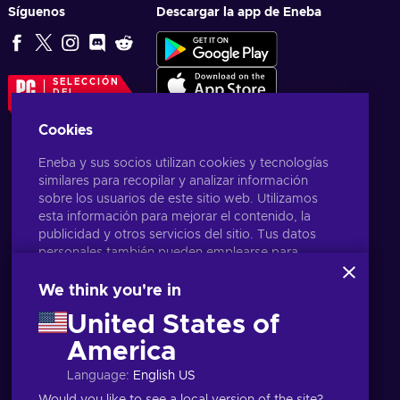
Síguenos
Descargar la app de Eneba
SELECCIÓN
DEL
EDITOR
Cookies
Eneba y sus socios utilizan cookies y tecnologías
similares para recopilar y analizar información
sobre los usuarios de este sitio web. Utilizamos
esta información para mejorar el contenido, la
publicidad y otros servicios del sitio. Tus datos
personales también pueden emplearse para
personalizar los anuncios que ves.
Al hacer clic en «Aceptar todo», das tu
We think you're in
consentimiento para que Eneba y sus socios
United States of
utilicen estas tecnologías. Puedes ajustar tu
consentimiento haciendo clic en «Personalizar»
America
Español
USD
. Para obtener más información sobre cómo
Language
:
English US
Google utiliza tus datos, consulta la
Seguridad y
Privacidad de Google Business
.
Would you like to see a local version of the site?