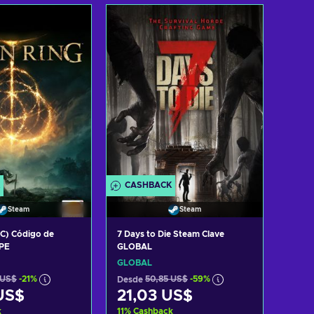
r al carrito
Añadir al carrito
 ofertas
Ver ofertas
CASHBACK
Steam
Steam
PC) Código de
7 Days to Die Steam Clave
PE
GLOBAL
GLOBAL
 US$
-21%
Desde
50,85 US$
-59%
US$
21,03 US$
k
11
%
Cashback