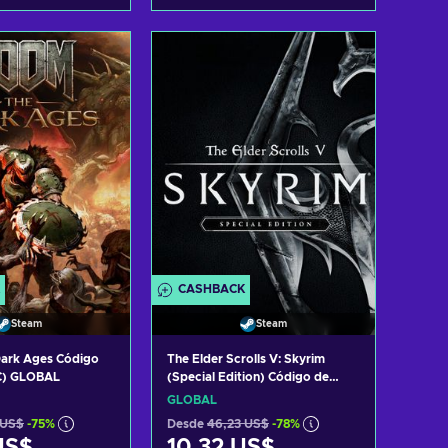
r al carrito
Añadir al carrito
 ofertas
Ver ofertas
CASHBACK
Steam
Steam
ark Ages Código
The Elder Scrolls V: Skyrim
C) GLOBAL
(Special Edition) Código de
Steam GLOBAL
GLOBAL
 US$
-75%
Desde
46,23 US$
-78%
US$
10,32 US$