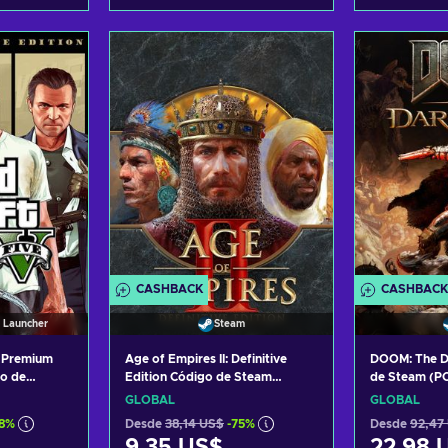
arrito
Añadir al carrito
Añadi
tas
Ver ofertas
Ver
CASHBACK
CASHBACK
 Launcher
Steam
: Premium
Age of Empires II: Definitive
DOOM: The D
go de
Edition Código de Steam
de Steam (P
ncher
GLOBAL
GLOBAL
GLOBAL
68%
Desde
38,14 US$
-75%
Desde
92,47
9,35 US$
22,98 