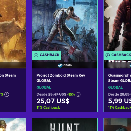
CASHBACK
CASHBACK
Steam
ion Steam
Project Zomboid Steam Key
Quasimorph 
GLOBAL
Steam GLOB
GLOBAL
GLOBAL
7%
Desde
29,47 US$
-15%
Desde
28,89
25,07 US$
5,99 U
11
%
Cashback
11
%
Cashbac
arrito
Añadir al carrito
Añadi
tas
Ver ofertas
Ver