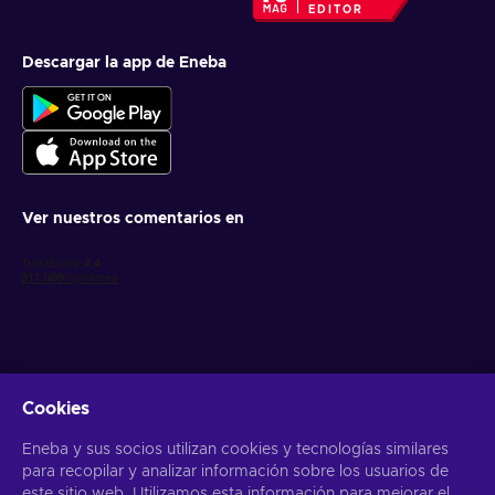
EDITOR
Descargar la app de Eneba
Ver nuestros comentarios en
Cookies
Obtén ofertas personalizadas de videojuegos
Eneba y sus socios utilizan cookies y tecnologías similares
Suscribirse
para recopilar y analizar información sobre los usuarios de
este sitio web. Utilizamos esta información para mejorar el
Puedes darte de baja en cualquier momento. Visita el apartado
Aviso