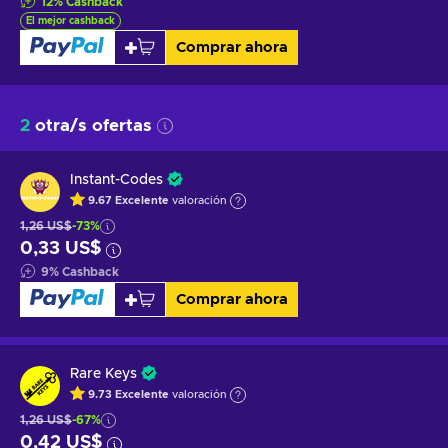
12
%
Cashback
El mejor cashback
Comprar ahora
2
otra/s ofertas
Instant-Codes
9.67
Excelente
valoración
1,26 US$
-73%
0,33 US$
9
%
Cashback
Comprar ahora
Rare Keys
9.73
Excelente
valoración
1,26 US$
-67%
0,42 US$