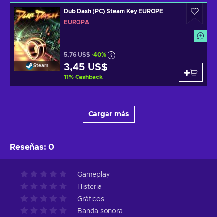
Dub Dash (PC) Steam Key EUROPE
EUROPA
5,76 US$
-40%
3,45 US$
Steam
11
%
Cashback
Cargar más
Reseñas
:
0
Gameplay
Historia
Gráficos
Banda sonora