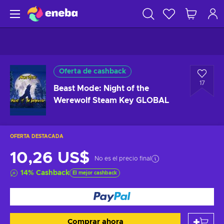
Oferta de cashback
17
Beast Mode: Night of the
Werewolf Steam Key GLOBAL
OFERTA DESTACADA
10,26 US$
No es el precio final
14
%
Cashback
El mejor cashback
Comprar ahora