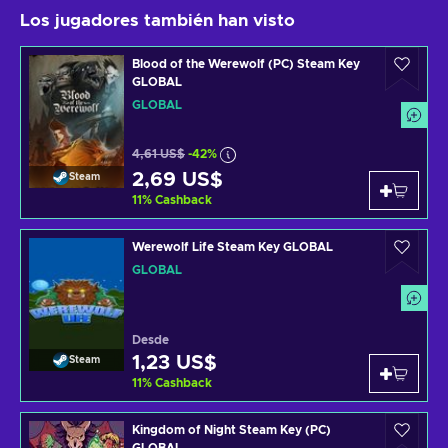
Los jugadores también han visto
Blood of the Werewolf (PC) Steam Key
GLOBAL
GLOBAL
4,61 US$
-42%
2,69 US$
Steam
11
%
Cashback
Werewolf Life Steam Key GLOBAL
GLOBAL
Desde
1,23 US$
Steam
11
%
Cashback
Kingdom of Night Steam Key (PC)
GLOBAL