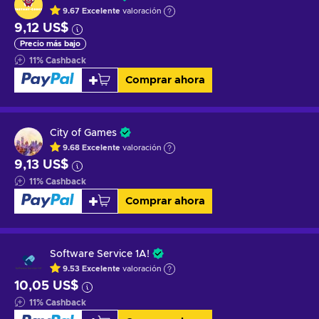
9.67
Excelente
valoración
9,12 US$
Precio más bajo
11
%
Cashback
Comprar ahora
City of Games
9.68
Excelente
valoración
9,13 US$
11
%
Cashback
Comprar ahora
Software Service 1A!
9.53
Excelente
valoración
10,05 US$
11
%
Cashback