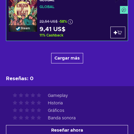
GLOBAL
22,54 US$
-58%
9,41 US$
Steam
11
%
Cashback
Cargar más
Reseñas
:
0
Gameplay
Historia
Gráficos
Banda sonora
Reseñar ahora