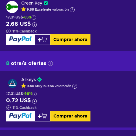
Green Key
9.88
Excelente
valoración
17,31 US$
-85%
2,66 US$
11
%
Cashback
Comprar ahora
8
otra/s ofertas
Allkeys
9.40
Muy buena
valoración
17,31 US$
-96%
0,72 US$
11
%
Cashback
Comprar ahora