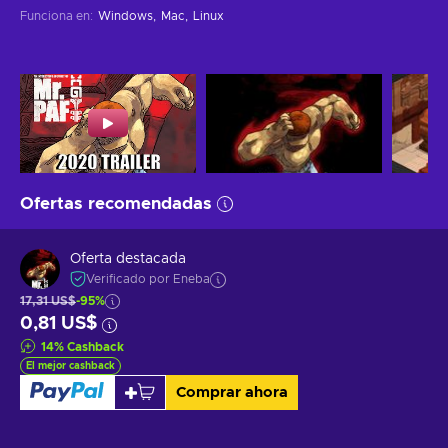
Funciona en
:
Windows
Mac
Linux
Ofertas recomendadas
Oferta destacada
Verificado por Eneba
17,31 US$
-95%
0,81 US$
14
%
Cashback
El mejor cashback
Comprar ahora