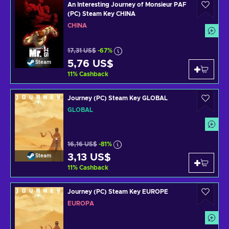
An Interesting Journey of Monsieur PAF
(PC) Steam Key CHINA
CHINA
17,31 US$
-67%
5,76 US$
Steam
11
%
Cashback
Journey (PC) Steam Key GLOBAL
GLOBAL
16,16 US$
-81%
3,13 US$
Steam
11
%
Cashback
Journey (PC) Steam Key EUROPE
EUROPA