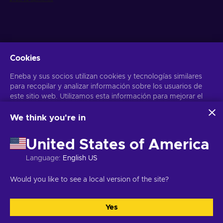
Cookies
Obtén ofertas personalizadas de videojuegos
Eneba y sus socios utilizan cookies y tecnologías similares
Suscribirse
para recopilar y analizar información sobre los usuarios de
este sitio web. Utilizamos esta información para mejorar el
Puedes darte de baja en cualquier momento. Visita el apartado
Aviso
de Privacidad
para más información
contenido, la publicidad y otros servicios del sitio. Tus datos
personales también pueden emplearse para personalizar los
We think you're in
anuncios que ves.
Español
USD
Al hacer clic en «Aceptar todo», das tu consentimiento para
United States of America
que Eneba y sus socios utilicen estas tecnologías. Puedes
ajustar tu consentimiento haciendo clic en «Personalizar»
Language
:
English US
. Para obtener más información sobre cómo Google utiliza
tus datos, consulta la
Seguridad y Privacidad de Google
Copyright © 2026 Eneba. Todos los derechos reservados.
SA “Helis
Would you like to see a local version of the site?
Business
.
play”, C/Gyneju 4-333, Vilnius, República de Lituania
Términos y
Condiciones
,
Aviso de Privacidad
,
Preferencias de las cookies
.
Yes
Aceptar todo
Personalizar