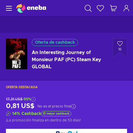
Oferta de cashback
16
An Interesting Journey of
Monsieur PAF (PC) Steam Key
GLOBAL
OFERTA DESTACADA
17,31 US$
-95%
0,81 US$
No es el precio final
14
%
Cashback
El mejor cashback
¡La promoción finaliza en
dentro de 53 días
!