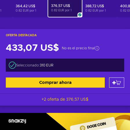
376,57 US$
364,42 US$
388,72 US$
400,8
0.82 EUR por
1
r
1
0.82 EUR por
1
0.82 EUR por
1
0.82 E
OFERTA DESTACADA
433,07 US$
No es el precio final
Seleccionado:
310 EUR
Comprar ahora
+2 oferta de
376,57 US$