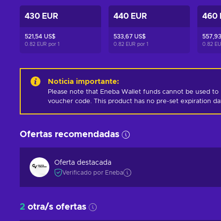
430 EUR
440 EUR
460
521,54 US$
533,67 US$
557,9
0.82 EUR por
1
0.82 EUR por
1
0.82 E
Noticia importante
:
Please note that Eneba Wallet funds cannot be used to 
voucher code. This product has no pre-set expiration d
Ofertas recomendadas
Oferta destacada
Verificado por Eneba
2
otra/s ofertas