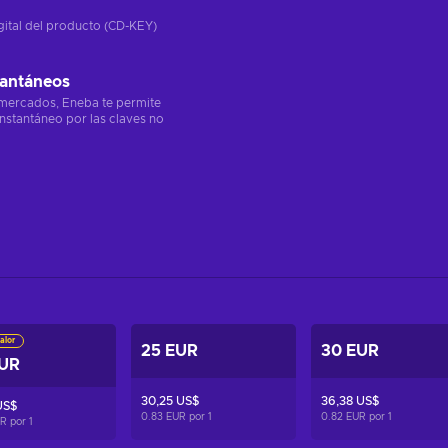
gital del producto (CD-KEY)
tantáneos
 mercados, Eneba te permite
instantáneo por las claves no
alor
25 EUR
30 EUR
EUR
30,25 US$
36,38 US$
US$
0.83 EUR por
1
0.82 EUR por
1
UR por
1