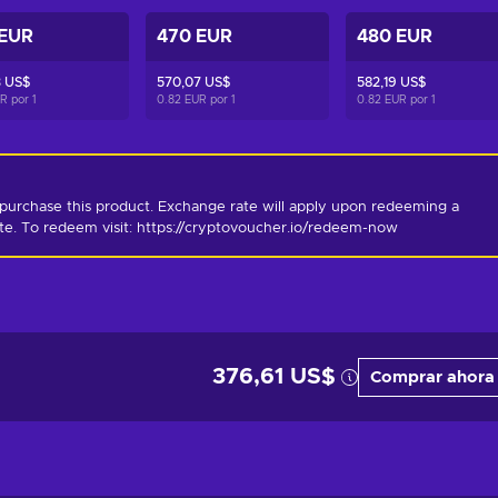
 EUR
470 EUR
480 EUR
3 US$
570,07 US$
582,19 US$
UR por
1
0.82 EUR por
1
0.82 EUR por
1
purchase this product. Exchange rate will apply upon redeeming a 
ate. To redeem visit: https://cryptovoucher.io/redeem-now
376,61 US$
Comprar ahora