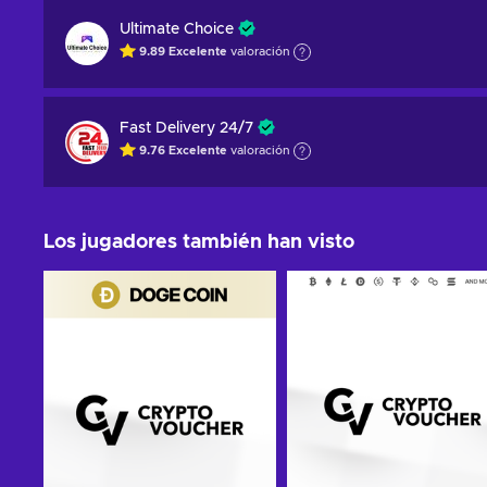
Ultimate Choice
9.89
Excelente
valoración
Fast Delivery 24/7
9.76
Excelente
valoración
Los jugadores también han visto