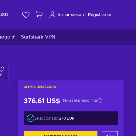
|
USD
Iniciar sesión
Registrarse
uego ⚡
Surfshark VPN
0
OFERTA DESTACADA
376,61 US$
No es el precio final
Seleccionado:
270 EUR