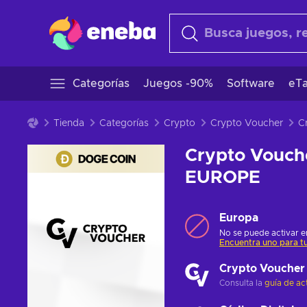
Categorías
Juegos -90%
Software
eTa
Tienda
Categorías
Crypto
Crypto Voucher
Crypto Vouch
EUROPE
Europa
No se puede activar en
Encuentra uno para tu
Crypto Voucher
Consulta la
guía de ac