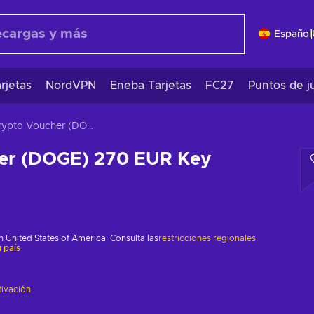
Español
rjetas
NordVPN
Eneba Tarjetas
FC27
Puntos de j
Crypto Voucher (DOGE) 270 EUR Key EUROPE
er (DOGE) 270 EUR Key
 United States of America. Consulta las
restricciones regionales
.
 país
tivación