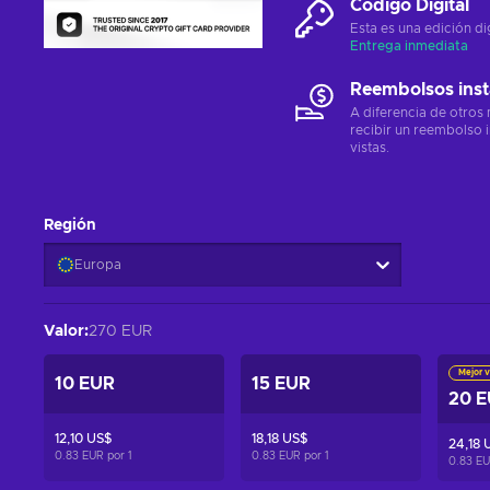
Código Digital
Esta es una edición di
Entrega inmediata
Reembolsos ins
A diferencia de otros
recibir un reembolso 
vistas.
Región
Europa
Valor
:
270 EUR
Mejor v
10 EUR
15 EUR
20 
12,10 US$
18,18 US$
24,18 
0.83 EUR por
1
0.83 EUR por
1
0.83 E