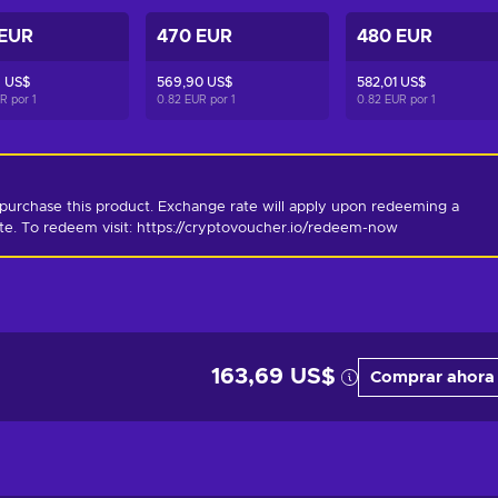
 EUR
470 EUR
480 EUR
6 US$
569,90 US$
582,01 US$
UR por
1
0.82 EUR por
1
0.82 EUR por
1
purchase this product. Exchange rate will apply upon redeeming a 
ate. To redeem visit: https://cryptovoucher.io/redeem-now
163,69 US$
Comprar ahora