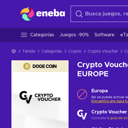
Categorías
Juegos -90%
Software
eTa
Tienda
Categorías
Crypto
Crypto Voucher
Crypto Vouch
EUROPE
Europa
No se puede activar en
Encuentra uno para tu
Crypto Voucher
Consulta la
guía de ac