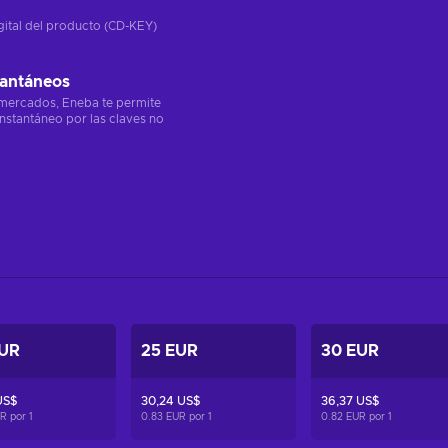
gital del producto (CD-KEY)
tantáneos
 mercados, Eneba te permite
instantáneo por las claves no
EUR
25 EUR
30 EUR
US$
30,24 US$
36,37 US$
UR por
1
0.83 EUR por
1
0.82 EUR por
1