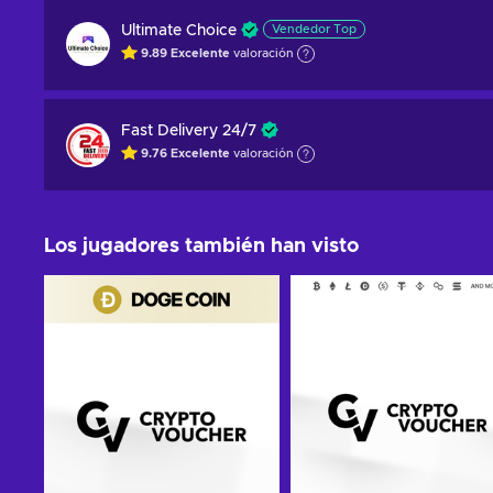
Ultimate Choice
Vendedor Top
9.89
Excelente
valoración
Fast Delivery 24/7
9.76
Excelente
valoración
Los jugadores también han visto