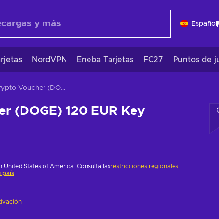
Español
rjetas
NordVPN
Eneba Tarjetas
FC27
Puntos de j
Crypto Voucher (DOGE) 120 EUR Key EUROPE
er (DOGE) 120 EUR Key
 United States of America. Consulta las
restricciones regionales
.
 país
tivación