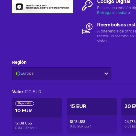
Código Digital
Esta es una edición di
Entrega inmediata
Reembolsos ins
A diferencia de otros
recibir un reembolso 
vistas.
Región
Europa
Valor
:
120 EUR
Mejor valor
15 EUR
20 
10 EUR
18,18 US$
24,17 
12,08 US$
0.83 EUR por
1
0.83 E
0.83 EUR por
1