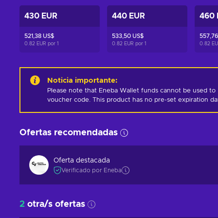
430 EUR
440 EUR
460
521,38 US$
533,50 US$
557,7
0.82 EUR por
1
0.82 EUR por
1
0.82 E
Noticia importante
:
Please note that Eneba Wallet funds cannot be used to 
voucher code. This product has no pre-set expiration d
Ofertas recomendadas
Oferta destacada
Verificado por Eneba
2
otra/s ofertas