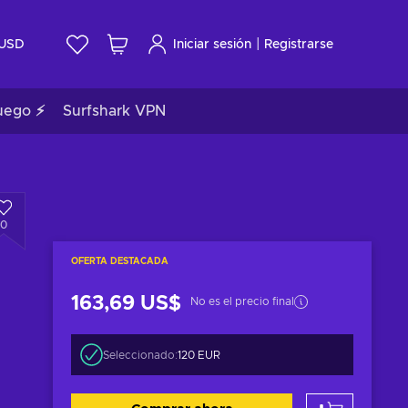
|
USD
Iniciar sesión
Registrarse
uego ⚡
Surfshark VPN
0
OFERTA DESTACADA
163,69 US$
No es el precio final
Seleccionado:
120 EUR