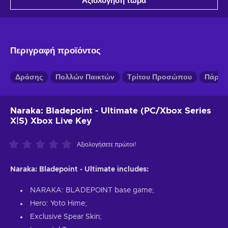
Αξιολόγηση τώρα
Περιγραφή προϊόντος
Δράσης
Πολλών Παικτών
Τρίτου Προσώπου
Πάρα 
Naraka: Bladepoint - Ultimate (PC/Xbox Series
X|S) Xbox Live Key
Αξιολογήσετε πρώτοι!
Naraka: Bladepoint - Ultimate includes:
NARAKA: BLADEPOINT base game;
Hero: Yoto Hime;
Exclusive Spear Skin;