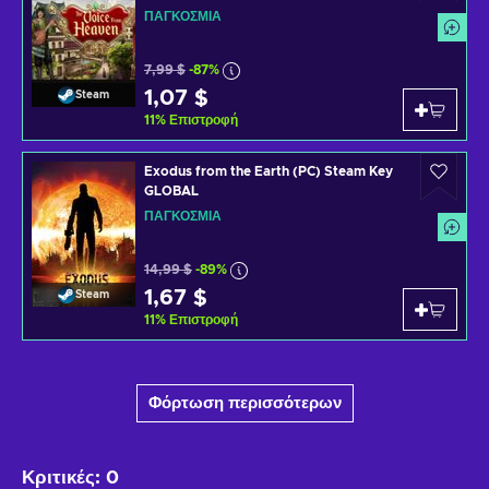
ΠΑΓΚΌΣΜΙΑ
7,99 $
-87%
1,07 $
Steam
11
%
Επιστροφή
Exodus from the Earth (PC) Steam Key
GLOBAL
ΠΑΓΚΌΣΜΙΑ
14,99 $
-89%
1,67 $
Steam
11
%
Επιστροφή
Φόρτωση περισσότερων
Κριτικές
:
0