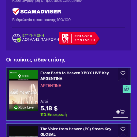
Κρυπτογράφηση & Προστασία Δεδομένων
Βαθμολογία εμπιστοσύνης 100/100
ΕΓΓΥΗΜΈΝΗ
ΕΠΙΛΟΓΉ
ΑΣΦΑΛΉΣ ΠΛΗΡΩΜΉ
ΣΥΝΤΆΚΤΗ
Οι παίκτες είδαν επίσης
From Earth to Heaven XBOX LIVE Key
ARGENTINA
ΑΡΓΕΝΤΊΝΗ
Από
5,18 $
Xbox Live
11
%
Επιστροφή
The Voice from Heaven (PC) Steam Key
GLOBAL