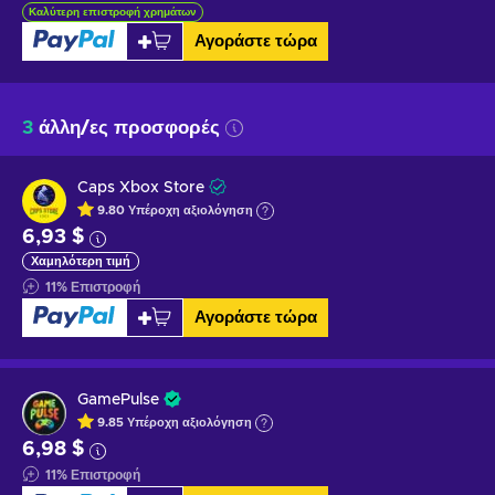
Καλύτερη επιστροφή χρημάτων
Αγοράστε τώρα
3
άλλη/ες προσφορές
Caps Xbox Store
9.80
Υπέροχη
αξιολόγηση
6,93 $
Χαμηλότερη τιμή
11
%
Επιστροφή
Αγοράστε τώρα
GamePulse
9.85
Υπέροχη
αξιολόγηση
6,98 $
11
%
Επιστροφή