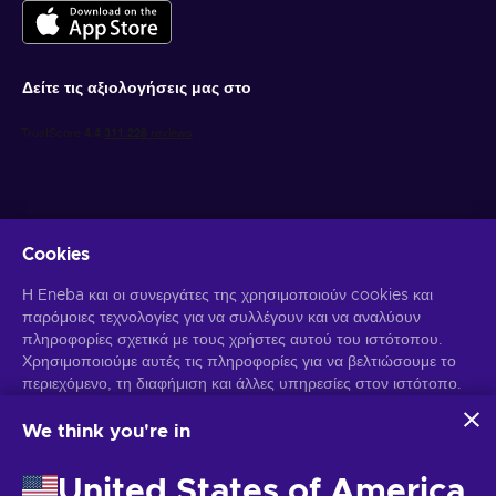
Δείτε τις αξιολογήσεις μας στο
Cookies
Λάβετε προσωποποιημένες προσφορές για παιχνίδια
Η Eneba και οι συνεργάτες της χρησιμοποιούν cookies και
παρόμοιες τεχνολογίες για να συλλέγουν και να αναλύουν
Γραφτείτε συνδρομητής
πληροφορίες σχετικά με τους χρήστες αυτού του ιστότοπου.
Χρησιμοποιούμε αυτές τις πληροφορίες για να βελτιώσουμε το
Μπορείτε να απεγγραφείτε οποιαδήποτε στιγμή. Επισκεφθείτε την
περιεχόμενο, τη διαφήμιση και άλλες υπηρεσίες στον ιστότοπο.
Ειδοποίηση Απορρήτου
για περισσότερες πληροφορίες.
Τα προσωπικά σας δεδομένα ενδέχεται επίσης να
χρησιμοποιηθούν για την εξατομίκευση διαφημίσεων.
We think you're in
Κάνοντας κλικ στο "Αποδοχή όλων", συναινείτε στη χρήση
Ελληνικά
USD
αυτών των τεχνολογιών από την Eneba και τους συνεργάτες
United States of America
της. Μπορείτε να προσαρμόσετε τη συγκατάθεσή σας κάνοντας